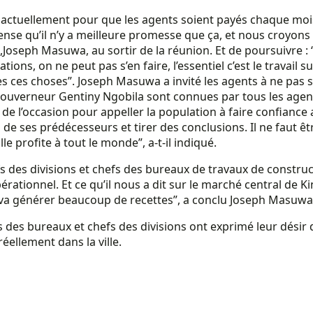
ctuellement pour que les agents soient payés chaque mois. 
ense qu’il n’y a meilleure promesse que ça, et nous croyons
,Joseph Masuwa, au sortir de la réunion. Et de poursuivre : “je
ons, on ne peut pas s’en faire, l’essentiel c’est le travail su
s ces choses”. Joseph Masuwa a invité les agents à ne pas s
u gouverneur Gentiny Ngobila sont connues par tous les age
s de l’occasion pour appeller la population à faire confianc
de ses prédécesseurs et tirer des conclusions. Il ne faut êtr
le profite à tout le monde”, a-t-il indiqué.
chefs des divisions et chefs des bureaux de travaux de const
rationnel. Et ce qu’il nous a dit sur le marché central de Ki
l va générer beaucoup de recettes”, a conclu Joseph Masuwa
fs des bureaux et chefs des divisions ont exprimé leur désir
réellement dans la ville.