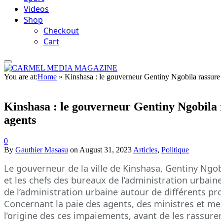
Videos
Shop
Checkout
Cart
You are at:
Home
»
Kinshasa : le gouverneur Gentiny Ngobila rassure le
Kinshasa : le gouverneur Gentiny Ngobila ra
agents
0
By
Gauthier Masasu
on
August 31, 2023
Articles
,
Politique
Le gouverneur de la ville de Kinshasa, Gentiny Ngobil
et les chefs des bureaux de l’administration urbaine
de l’administration urbaine autour de différents pr
Concernant la paie des agents, des ministres et me
l’origine des ces impaiements, avant de les rassure