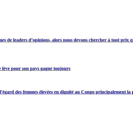
s de leaders d’opinions, alors nous devons chercher à tout prix qu
se lève pour son pays gagne toujours
gard des femmes élevées en dignité au Congo principalement la pre