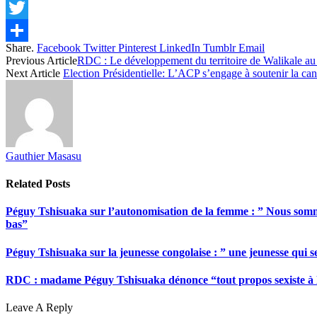
Facebook
Twitter
Share.
Facebook
Twitter
Pinterest
LinkedIn
Tumblr
Email
Share
Previous Article
RDC : Le développement du territoire de Walikale a
Next Article
Election Présidentielle: L’ACP s’engage à soutenir la can
Gauthier Masasu
Related
Posts
Péguy Tshisuaka sur l’autonomisation de la femme : ” Nous somme
bas”
Péguy Tshisuaka sur la jeunesse congolaise : ” une jeunesse qui 
RDC : madame Péguy Tshisuaka dénonce “tout propos sexiste à l’é
Leave A Reply