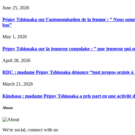
June 25, 2026
Péguy Tshisuaka sur l’autonomisation de la femme : ” Nous somme
bas”
May 1, 2026
Péguy Tshisuaka sur la jeunesse congolaise : ” une jeunesse qui 
April 28, 2026
RDC : madame Péguy Tshisuaka dénonce “tout propos sexiste à l’é
March 21, 2026
Kinshasa : madame Péguy Tshisuaka a pris part en une activité 
About
We're social, connect with us: