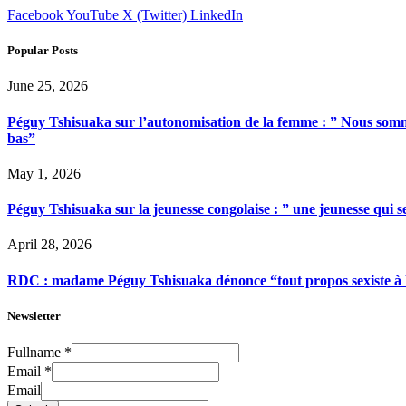
Facebook
YouTube
X (Twitter)
LinkedIn
Popular Posts
June 25, 2026
Péguy Tshisuaka sur l’autonomisation de la femme : ” Nous somme
bas”
May 1, 2026
Péguy Tshisuaka sur la jeunesse congolaise : ” une jeunesse qui 
April 28, 2026
RDC : madame Péguy Tshisuaka dénonce “tout propos sexiste à l’é
Newsletter
Fullname
*
Email
*
Email