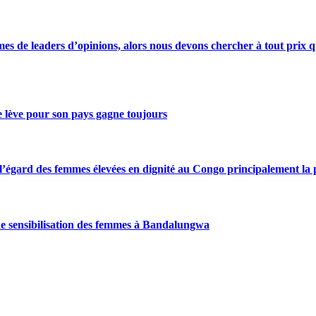
s de leaders d’opinions, alors nous devons chercher à tout prix qu
se lève pour son pays gagne toujours
gard des femmes élevées en dignité au Congo principalement la pre
de sensibilisation des femmes à Bandalungwa