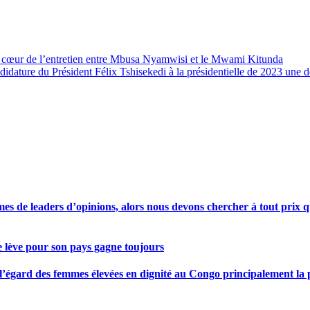
u cœur de l’entretien entre Mbusa Nyamwisi et le Mwami Kitunda
didature du Président Félix Tshisekedi à la présidentielle de 2023 une 
s de leaders d’opinions, alors nous devons chercher à tout prix qu
se lève pour son pays gagne toujours
gard des femmes élevées en dignité au Congo principalement la pre