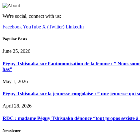
We're social, connect with us:
Facebook
YouTube
X (Twitter)
LinkedIn
Popular Posts
June 25, 2026
Péguy Tshisuaka sur l’autonomisation de la femme : ” Nous somme
bas”
May 1, 2026
Péguy Tshisuaka sur la jeunesse congolaise : ” une jeunesse qui 
April 28, 2026
RDC : madame Péguy Tshisuaka dénonce “tout propos sexiste à l’é
Newsletter