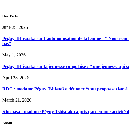
Our Picks
June 25, 2026
Péguy Tshisuaka sur l’autonomisation de la femme : ” Nous somme
bas”
May 1, 2026
Péguy Tshisuaka sur la jeunesse congolaise : ” une jeunesse qui 
April 28, 2026
RDC : madame Péguy Tshisuaka dénonce “tout propos sexiste à l’é
March 21, 2026
Kinshasa : madame Péguy Tshisuaka a pris part en une activité 
About