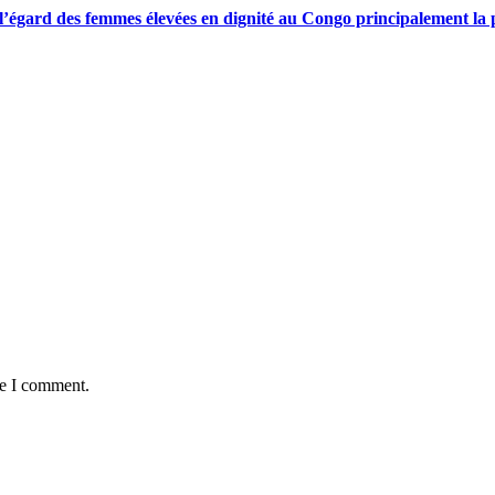
gard des femmes élevées en dignité au Congo principalement la pre
me I comment.