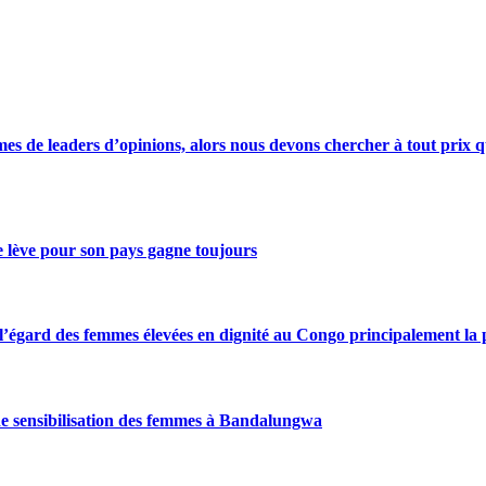
s de leaders d’opinions, alors nous devons chercher à tout prix qu
se lève pour son pays gagne toujours
gard des femmes élevées en dignité au Congo principalement la pre
de sensibilisation des femmes à Bandalungwa