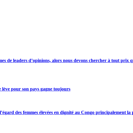
s de leaders d’opinions, alors nous devons chercher à tout prix qu
se lève pour son pays gagne toujours
gard des femmes élevées en dignité au Congo principalement la pre