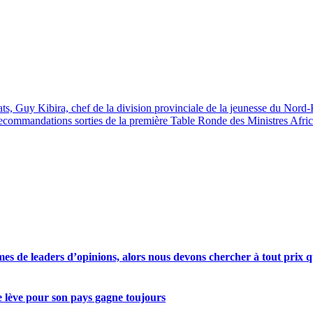
ats, Guy Kibira, chef de la division provinciale de la jeunesse du Nord
recommandations sorties de la première Table Ronde des Ministres Afri
s de leaders d’opinions, alors nous devons chercher à tout prix qu
se lève pour son pays gagne toujours