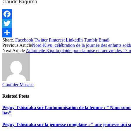
Claude Baguma
Facebook
Twitter
Share.
Facebook
Twitter
Pinterest
LinkedIn
Tumblr
Email
Share
Previous Article
Nord-Kivu: célébration de la journée des enfants sold
Next Article
Antoinette Kipulu plaide pour la mise en oeuvre des 17 
Gauthier Masasu
Related
Posts
Péguy Tshisuaka sur l’autonomisation de la femme : ” Nous somme
bas”
Péguy Tshisuaka sur la jeunesse congolaise : ” une jeunesse qui 