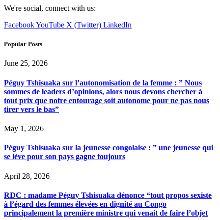
We're social, connect with us:
Facebook
YouTube
X (Twitter)
LinkedIn
Popular Posts
June 25, 2026
Péguy Tshisuaka sur l’autonomisation de la femme : ” Nous
sommes de leaders d’opinions, alors nous devons chercher à
tout prix que notre entourage soit autonome pour ne pas nous
tirer vers le bas”
May 1, 2026
Péguy Tshisuaka sur la jeunesse congolaise : ” une jeunesse qui
se lève pour son pays gagne toujours
April 28, 2026
RDC : madame Péguy Tshisuaka dénonce “tout propos sexiste
à l’égard des femmes élevées en dignité au Congo
principalement la première ministre qui venait de faire l’objet