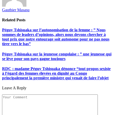
Gauthier Masasu
Related
Posts
Péguy Tshisuaka sur l’autonomisation de la femme : ” Nous
sommes de leaders d’opinions, alors nous devons chercher à
tout prix que notre entourage soit autonome pour ne pas nous
tirer vers le bas”
Péguy Tshisuaka sur la jeunesse congolaise : ” une jeunesse qui
se lève pour son pays gagne toujours
RDC : madame Péguy Tshisuaka dénonce “tout propos sexiste
à l’égard des femmes élevées en dignité au Congo
principalement la première ministre qui venait de faire l’objet
Leave A Reply