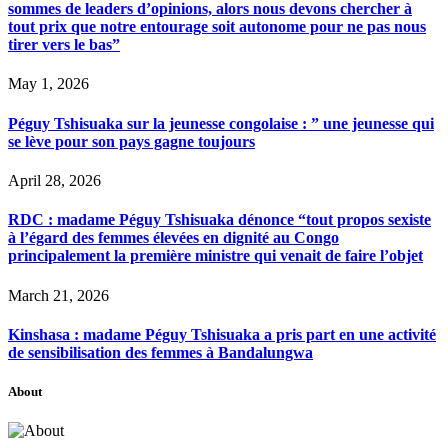
sommes de leaders d’opinions, alors nous devons chercher à
tout prix que notre entourage soit autonome pour ne pas nous
tirer vers le bas”
May 1, 2026
Péguy Tshisuaka sur la jeunesse congolaise : ” une jeunesse qui
se lève pour son pays gagne toujours
April 28, 2026
RDC : madame Péguy Tshisuaka dénonce “tout propos sexiste
à l’égard des femmes élevées en dignité au Congo
principalement la première ministre qui venait de faire l’objet
March 21, 2026
Kinshasa : madame Péguy Tshisuaka a pris part en une activité
de sensibilisation des femmes à Bandalungwa
About