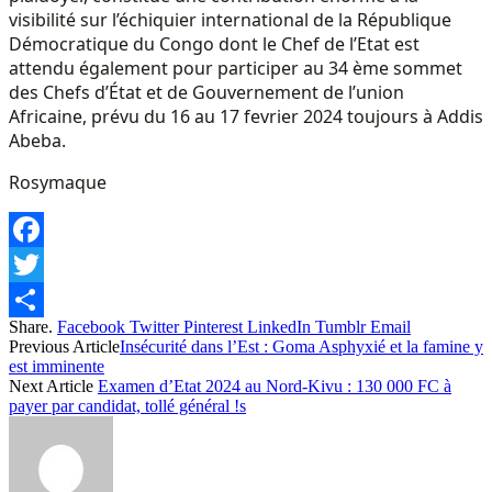
visibilité sur l’échiquier international de la République
Démocratique du Congo dont le Chef de l’Etat est
attendu également pour participer au 34 ème sommet
des Chefs d’État et de Gouvernement de l’union
Africaine, prévu du 16 au 17 fevrier 2024 toujours à Addis
Abeba.
Rosymaque
Facebook
Twitter
Share.
Facebook
Twitter
Pinterest
LinkedIn
Tumblr
Email
Share
Previous Article
Insécurité dans l’Est : Goma Asphyxié et la famine y
est imminente
Next Article
Examen d’Etat 2024 au Nord-Kivu : 130 000 FC à
payer par candidat, tollé général !s