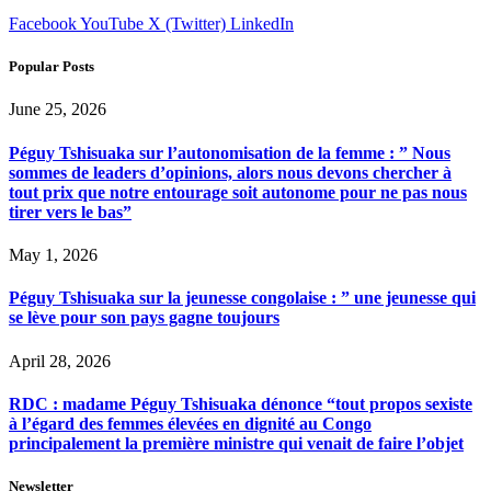
Facebook
YouTube
X (Twitter)
LinkedIn
Popular Posts
June 25, 2026
Péguy Tshisuaka sur l’autonomisation de la femme : ” Nous
sommes de leaders d’opinions, alors nous devons chercher à
tout prix que notre entourage soit autonome pour ne pas nous
tirer vers le bas”
May 1, 2026
Péguy Tshisuaka sur la jeunesse congolaise : ” une jeunesse qui
se lève pour son pays gagne toujours
April 28, 2026
RDC : madame Péguy Tshisuaka dénonce “tout propos sexiste
à l’égard des femmes élevées en dignité au Congo
principalement la première ministre qui venait de faire l’objet
Newsletter