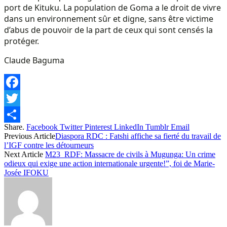
port de Kituku. La population de Goma a le droit de vivre
dans un environnement sûr et digne, sans être victime
d’abus de pouvoir de la part de ceux qui sont censés la
protéger.
Claude Baguma
Facebook
Twitter
Share.
Facebook
Twitter
Pinterest
LinkedIn
Tumblr
Email
Share
Previous Article
Diaspora RDC : Fatshi affiche sa fierté du travail de
l’IGF contre les détourneurs
Next Article
M23_RDF: Massacre de civils à Mugunga: Un crime
odieux qui exige une action internationale urgente!”, foi de Marie-
Josée IFOKU