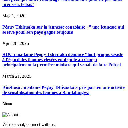
tirer vers le bas”
May 1, 2026
Péguy Tshisuaka sur la jeunesse congolaise : ” une jeunesse qui
se lève pour son pays gagne toujours
April 28, 2026
RDC : madame Péguy Tshisuaka dénonce “tout propos sexiste
à l’égard des femmes élevées en dignité au Congo
principalement la première ministre qui venait de faire l’objet
March 21, 2026
Kinshasa : madame Péguy Tshisuaka a pris part en une activité
de sensibilisation des femmes à Bandalungwa
About
We're social, connect with us: