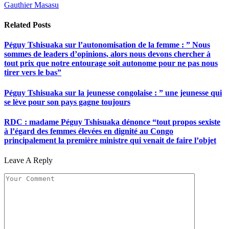
Gauthier Masasu
Related
Posts
Péguy Tshisuaka sur l’autonomisation de la femme : ” Nous
sommes de leaders d’opinions, alors nous devons chercher à
tout prix que notre entourage soit autonome pour ne pas nous
tirer vers le bas”
Péguy Tshisuaka sur la jeunesse congolaise : ” une jeunesse qui
se lève pour son pays gagne toujours
RDC : madame Péguy Tshisuaka dénonce “tout propos sexiste
à l’égard des femmes élevées en dignité au Congo
principalement la première ministre qui venait de faire l’objet
Leave A Reply