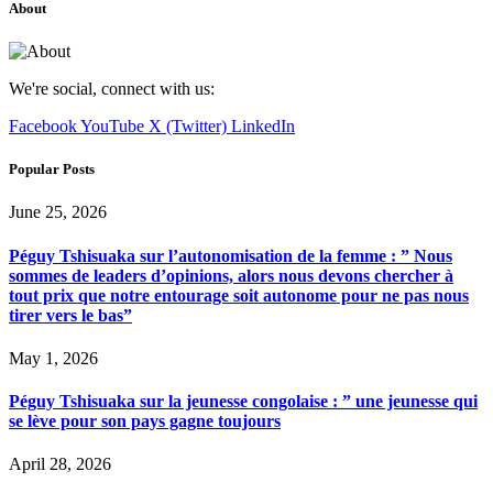
About
We're social, connect with us:
Facebook
YouTube
X (Twitter)
LinkedIn
Popular Posts
June 25, 2026
Péguy Tshisuaka sur l’autonomisation de la femme : ” Nous
sommes de leaders d’opinions, alors nous devons chercher à
tout prix que notre entourage soit autonome pour ne pas nous
tirer vers le bas”
May 1, 2026
Péguy Tshisuaka sur la jeunesse congolaise : ” une jeunesse qui
se lève pour son pays gagne toujours
April 28, 2026