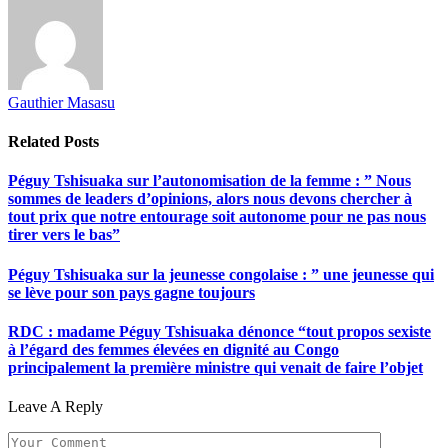
Gauthier Masasu
Related
Posts
Péguy Tshisuaka sur l’autonomisation de la femme : ” Nous
sommes de leaders d’opinions, alors nous devons chercher à
tout prix que notre entourage soit autonome pour ne pas nous
tirer vers le bas”
Péguy Tshisuaka sur la jeunesse congolaise : ” une jeunesse qui
se lève pour son pays gagne toujours
RDC : madame Péguy Tshisuaka dénonce “tout propos sexiste
à l’égard des femmes élevées en dignité au Congo
principalement la première ministre qui venait de faire l’objet
Leave A Reply