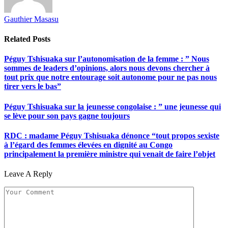
Gauthier Masasu
Related
Posts
Péguy Tshisuaka sur l’autonomisation de la femme : ” Nous
sommes de leaders d’opinions, alors nous devons chercher à
tout prix que notre entourage soit autonome pour ne pas nous
tirer vers le bas”
Péguy Tshisuaka sur la jeunesse congolaise : ” une jeunesse qui
se lève pour son pays gagne toujours
RDC : madame Péguy Tshisuaka dénonce “tout propos sexiste
à l’égard des femmes élevées en dignité au Congo
principalement la première ministre qui venait de faire l’objet
Leave A Reply