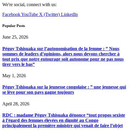
We're social, connect with us:
Facebook
YouTube
X (Twitter)
LinkedIn
Popular Posts
June 25, 2026
Péguy Tshisuaka sur l’autonomisation de la femme : ” Nous
sommes de leaders d’opinions, alors nous devons chercher à
tout prix que notre entourage soit autonome pour ne pas nous
tirer vers le bas”
May 1, 2026
Péguy Tshisuaka sur la jeunesse congolaise : ” une jeunesse qui
se lève pour son pays gagne toujours
April 28, 2026
RDC : madame Péguy Tshisuaka dénonce “tout propos sexiste
à l’égard des femmes élevées en dignité au Congo
principalement la première ministre qui venait de faire l’objet