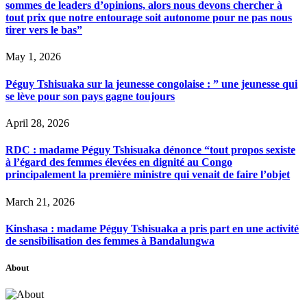
sommes de leaders d’opinions, alors nous devons chercher à
tout prix que notre entourage soit autonome pour ne pas nous
tirer vers le bas”
May 1, 2026
Péguy Tshisuaka sur la jeunesse congolaise : ” une jeunesse qui
se lève pour son pays gagne toujours
April 28, 2026
RDC : madame Péguy Tshisuaka dénonce “tout propos sexiste
à l’égard des femmes élevées en dignité au Congo
principalement la première ministre qui venait de faire l’objet
March 21, 2026
Kinshasa : madame Péguy Tshisuaka a pris part en une activité
de sensibilisation des femmes à Bandalungwa
About