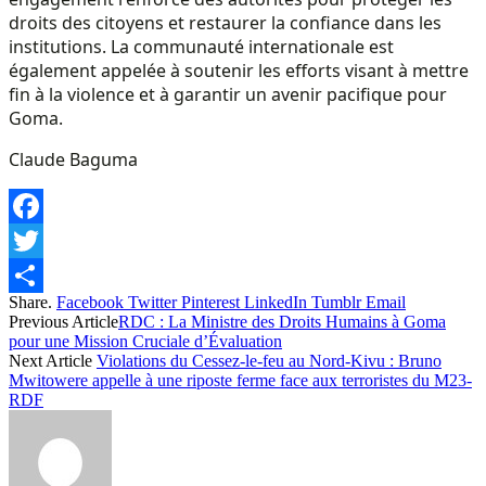
droits des citoyens et restaurer la confiance dans les
institutions. La communauté internationale est
également appelée à soutenir les efforts visant à mettre
fin à la violence et à garantir un avenir pacifique pour
Goma.
Claude Baguma
Facebook
Twitter
Share.
Facebook
Twitter
Pinterest
LinkedIn
Tumblr
Email
Share
Previous Article
RDC : La Ministre des Droits Humains à Goma
pour une Mission Cruciale d’Évaluation
Next Article
Violations du Cessez-le-feu au Nord-Kivu : Bruno
Mwitowere appelle à une riposte ferme face aux terroristes du M23-
RDF