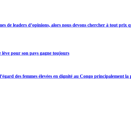
s de leaders d’opinions, alors nous devons chercher à tout prix qu
se lève pour son pays gagne toujours
gard des femmes élevées en dignité au Congo principalement la pre