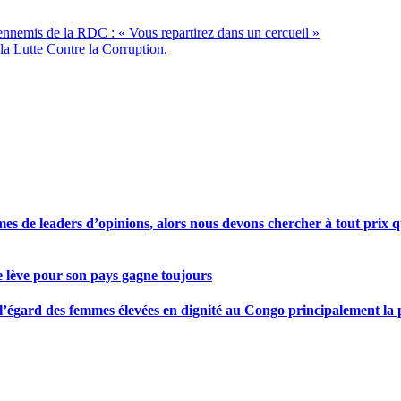
ennemis de la RDC : « Vous repartirez dans un cercueil »
la Lutte Contre la Corruption.
s de leaders d’opinions, alors nous devons chercher à tout prix qu
se lève pour son pays gagne toujours
gard des femmes élevées en dignité au Congo principalement la pre