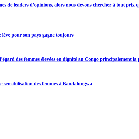
s de leaders d’opinions, alors nous devons chercher à tout prix qu
se lève pour son pays gagne toujours
gard des femmes élevées en dignité au Congo principalement la pre
de sensibilisation des femmes à Bandalungwa