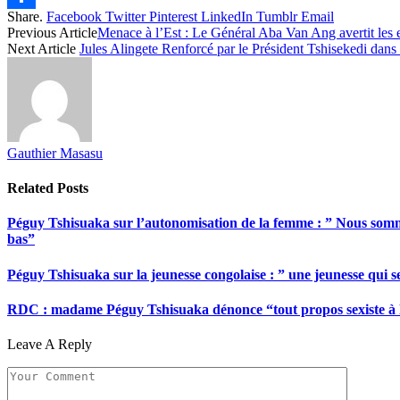
Share.
Facebook
Twitter
Pinterest
LinkedIn
Tumblr
Email
Share
Previous Article
Menace à l’Est : Le Général Aba Van Ang avertit les 
Next Article
Jules Alingete Renforcé par le Président Tshisekedi dans 
Gauthier Masasu
Related
Posts
Péguy Tshisuaka sur l’autonomisation de la femme : ” Nous somme
bas”
Péguy Tshisuaka sur la jeunesse congolaise : ” une jeunesse qui 
RDC : madame Péguy Tshisuaka dénonce “tout propos sexiste à l’é
Leave A Reply