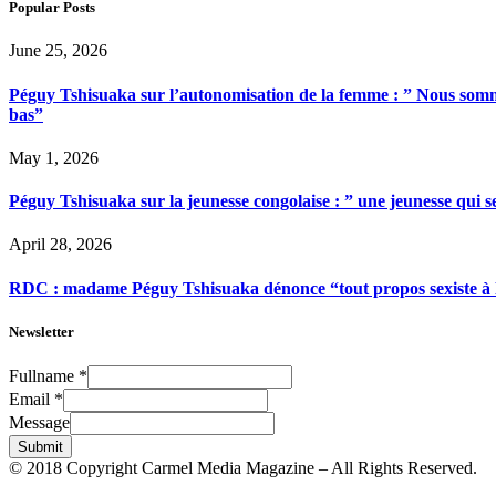
Popular Posts
June 25, 2026
Péguy Tshisuaka sur l’autonomisation de la femme : ” Nous somme
bas”
May 1, 2026
Péguy Tshisuaka sur la jeunesse congolaise : ” une jeunesse qui 
April 28, 2026
RDC : madame Péguy Tshisuaka dénonce “tout propos sexiste à l’é
Newsletter
Fullname
*
Email
*
Message
Submit
© 2018 Copyright Carmel Media Magazine – All Rights Reserved.