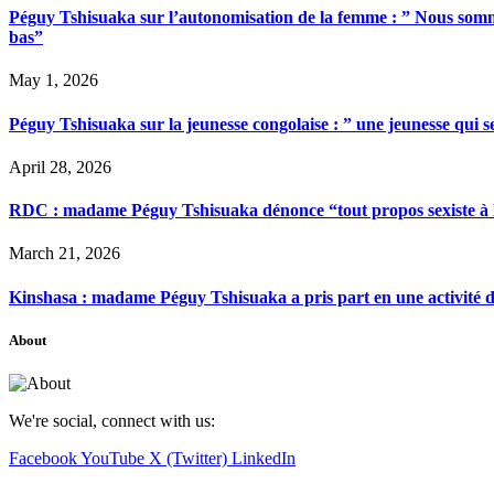
Péguy Tshisuaka sur l’autonomisation de la femme : ” Nous somme
bas”
May 1, 2026
Péguy Tshisuaka sur la jeunesse congolaise : ” une jeunesse qui 
April 28, 2026
RDC : madame Péguy Tshisuaka dénonce “tout propos sexiste à l’é
March 21, 2026
Kinshasa : madame Péguy Tshisuaka a pris part en une activité 
About
We're social, connect with us:
Facebook
YouTube
X (Twitter)
LinkedIn