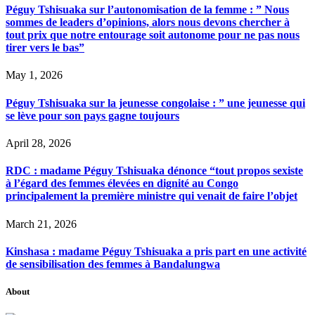
Péguy Tshisuaka sur l’autonomisation de la femme : ” Nous
sommes de leaders d’opinions, alors nous devons chercher à
tout prix que notre entourage soit autonome pour ne pas nous
tirer vers le bas”
May 1, 2026
Péguy Tshisuaka sur la jeunesse congolaise : ” une jeunesse qui
se lève pour son pays gagne toujours
April 28, 2026
RDC : madame Péguy Tshisuaka dénonce “tout propos sexiste
à l’égard des femmes élevées en dignité au Congo
principalement la première ministre qui venait de faire l’objet
March 21, 2026
Kinshasa : madame Péguy Tshisuaka a pris part en une activité
de sensibilisation des femmes à Bandalungwa
About