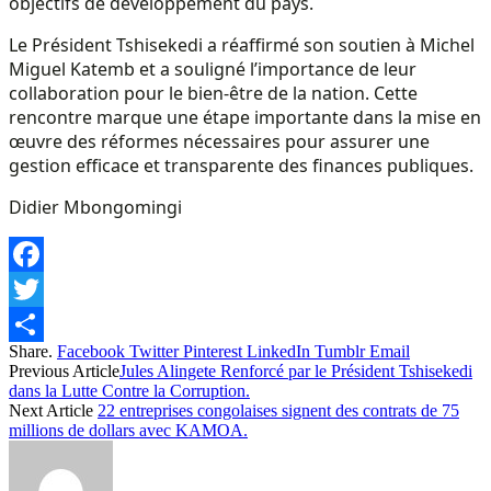
objectifs de développement du pays.
Le Président Tshisekedi a réaffirmé son soutien à Michel
Miguel Katemb et a souligné l’importance de leur
collaboration pour le bien-être de la nation. Cette
rencontre marque une étape importante dans la mise en
œuvre des réformes nécessaires pour assurer une
gestion efficace et transparente des finances publiques.
Didier Mbongomingi
Facebook
Twitter
Share.
Facebook
Twitter
Pinterest
LinkedIn
Tumblr
Email
Share
Previous Article
Jules Alingete Renforcé par le Président Tshisekedi
dans la Lutte Contre la Corruption.
Next Article
22 entreprises congolaises signent des contrats de 75
millions de dollars avec KAMOA.