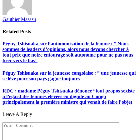
Gauthier Masasu
Related
Posts
Péguy Tshisuaka sur l’autonomisation de la femme : ” Nous
sommes de leaders d’opinions, alors nous devons chercher à
tout prix que notre entourage soit autonome pour ne pas nous
tirer vers le bas”
Péguy Tshisuaka sur la jeunesse congolaise : ” une jeunesse qui
se lève pour son pays gagne toujours
RDC : madame Péguy Tshisuaka dénonce “tout propos sexiste
à l’égard des femmes élevées en dignité au Congo
principalement la première ministre qui venait de faire l’objet
Leave A Reply