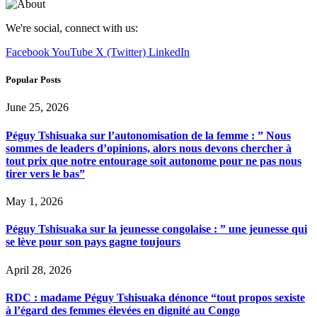
We're social, connect with us:
Facebook
YouTube
X (Twitter)
LinkedIn
Popular Posts
June 25, 2026
Péguy Tshisuaka sur l’autonomisation de la femme : ” Nous
sommes de leaders d’opinions, alors nous devons chercher à
tout prix que notre entourage soit autonome pour ne pas nous
tirer vers le bas”
May 1, 2026
Péguy Tshisuaka sur la jeunesse congolaise : ” une jeunesse qui
se lève pour son pays gagne toujours
April 28, 2026
RDC : madame Péguy Tshisuaka dénonce “tout propos sexiste
à l’égard des femmes élevées en dignité au Congo