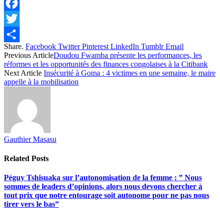
Facebook
Twitter
Share.
Facebook
Twitter
Pinterest
LinkedIn
Tumblr
Email
Share
Previous Article
Doudou Fwamba présente les performances, les
réformes et les opportunités des finances congolaises à la Citibank
Next Article
Insécurité à Goma : 4 victimes en une semaine, le maire
appelle à la mobilisation
Gauthier Masasu
Related
Posts
Péguy Tshisuaka sur l’autonomisation de la femme : ” Nous
sommes de leaders d’opinions, alors nous devons chercher à
tout prix que notre entourage soit autonome pour ne pas nous
tirer vers le bas”