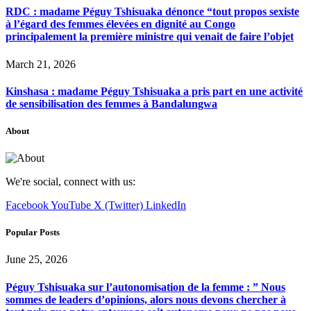
RDC : madame Péguy Tshisuaka dénonce “tout propos sexiste
à l’égard des femmes élevées en dignité au Congo
principalement la première ministre qui venait de faire l’objet
March 21, 2026
Kinshasa : madame Péguy Tshisuaka a pris part en une activité
de sensibilisation des femmes à Bandalungwa
About
We're social, connect with us:
Facebook
YouTube
X (Twitter)
LinkedIn
Popular Posts
June 25, 2026
Péguy Tshisuaka sur l’autonomisation de la femme : ” Nous
sommes de leaders d’opinions, alors nous devons chercher à