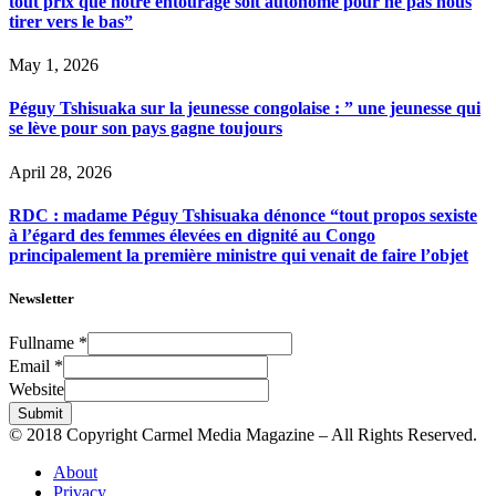
tout prix que notre entourage soit autonome pour ne pas nous
tirer vers le bas”
May 1, 2026
Péguy Tshisuaka sur la jeunesse congolaise : ” une jeunesse qui
se lève pour son pays gagne toujours
April 28, 2026
RDC : madame Péguy Tshisuaka dénonce “tout propos sexiste
à l’égard des femmes élevées en dignité au Congo
principalement la première ministre qui venait de faire l’objet
Newsletter
Fullname
*
Email
*
Website
Submit
© 2018 Copyright Carmel Media Magazine – All Rights Reserved.
About
Privacy