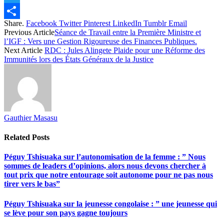
Twitter
Share.
Facebook
Twitter
Pinterest
LinkedIn
Tumblr
Email
Share
Previous Article
Séance de Travail entre la Première Ministre et
l’IGF : Vers une Gestion Rigoureuse des Finances Publiques.
Next Article
RDC : Jules Alingete Plaide pour une Réforme des
Immunités lors des États Généraux de la Justice
Gauthier Masasu
Related
Posts
Péguy Tshisuaka sur l’autonomisation de la femme : ” Nous
sommes de leaders d’opinions, alors nous devons chercher à
tout prix que notre entourage soit autonome pour ne pas nous
tirer vers le bas”
Péguy Tshisuaka sur la jeunesse congolaise : ” une jeunesse qui
se lève pour son pays gagne toujours