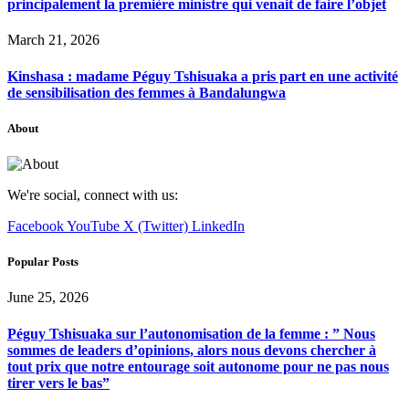
principalement la première ministre qui venait de faire l’objet
March 21, 2026
Kinshasa : madame Péguy Tshisuaka a pris part en une activité
de sensibilisation des femmes à Bandalungwa
About
We're social, connect with us:
Facebook
YouTube
X (Twitter)
LinkedIn
Popular Posts
June 25, 2026
Péguy Tshisuaka sur l’autonomisation de la femme : ” Nous
sommes de leaders d’opinions, alors nous devons chercher à
tout prix que notre entourage soit autonome pour ne pas nous
tirer vers le bas”