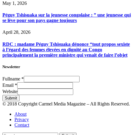
May 1, 2026
Péguy Tshisuaka sur la jeunesse congolaise : ” une jeunesse qui
se lève pour son pays gagne toujours
April 28, 2026
RDC : madame Péguy Tshisuaka dénonce “tout propos sexiste
à l’égard des femmes élevées en dignité au Congo
principalement la première ministre qui venait de faire l’objet
Newsletter
Fullname
*
Email
*
Website
Submit
© 2018 Copyright Carmel Media Magazine – All Rights Reserved.
About
Privacy
Contact