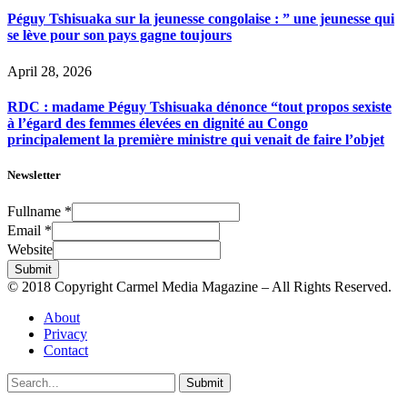
Péguy Tshisuaka sur la jeunesse congolaise : ” une jeunesse qui
se lève pour son pays gagne toujours
April 28, 2026
RDC : madame Péguy Tshisuaka dénonce “tout propos sexiste
à l’égard des femmes élevées en dignité au Congo
principalement la première ministre qui venait de faire l’objet
Newsletter
Fullname
*
Email
*
Website
Submit
© 2018 Copyright Carmel Media Magazine – All Rights Reserved.
About
Privacy
Contact
Submit