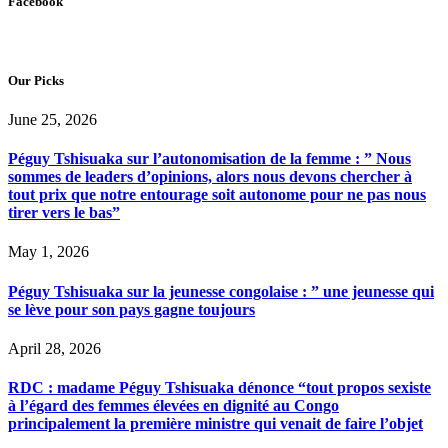
Facebook
Our Picks
June 25, 2026
Péguy Tshisuaka sur l’autonomisation de la femme : ” Nous
sommes de leaders d’opinions, alors nous devons chercher à
tout prix que notre entourage soit autonome pour ne pas nous
tirer vers le bas”
May 1, 2026
Péguy Tshisuaka sur la jeunesse congolaise : ” une jeunesse qui
se lève pour son pays gagne toujours
April 28, 2026
RDC : madame Péguy Tshisuaka dénonce “tout propos sexiste
à l’égard des femmes élevées en dignité au Congo
principalement la première ministre qui venait de faire l’objet