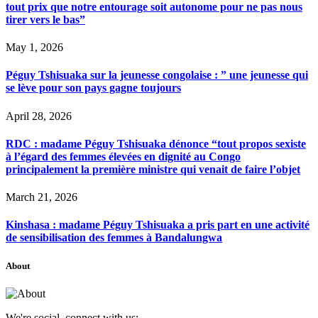
tout prix que notre entourage soit autonome pour ne pas nous
tirer vers le bas”
May 1, 2026
Péguy Tshisuaka sur la jeunesse congolaise : ” une jeunesse qui
se lève pour son pays gagne toujours
April 28, 2026
RDC : madame Péguy Tshisuaka dénonce “tout propos sexiste
à l’égard des femmes élevées en dignité au Congo
principalement la première ministre qui venait de faire l’objet
March 21, 2026
Kinshasa : madame Péguy Tshisuaka a pris part en une activité
de sensibilisation des femmes à Bandalungwa
About
We're social, connect with us: