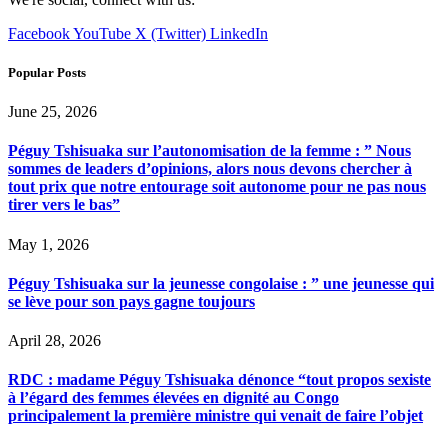
Facebook
YouTube
X (Twitter)
LinkedIn
Popular Posts
June 25, 2026
Péguy Tshisuaka sur l’autonomisation de la femme : ” Nous
sommes de leaders d’opinions, alors nous devons chercher à
tout prix que notre entourage soit autonome pour ne pas nous
tirer vers le bas”
May 1, 2026
Péguy Tshisuaka sur la jeunesse congolaise : ” une jeunesse qui
se lève pour son pays gagne toujours
April 28, 2026
RDC : madame Péguy Tshisuaka dénonce “tout propos sexiste
à l’égard des femmes élevées en dignité au Congo
principalement la première ministre qui venait de faire l’objet