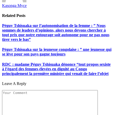
Kasonga Myce
Related
Posts
Péguy Tshisuaka sur l’autonomisation de la femme : ” Nous
sommes de leaders d’opinions, alors nous devons chercher à
tout prix que notre entourage soit autonome pour ne pas nous
tirer vers le bas”
Péguy Tshisuaka sur la jeunesse congolaise : ” une jeunesse qui
se lève pour son pays gagne toujours
RDC : madame Péguy Tshisuaka dénonce “tout propos sexiste
à l’égard des femmes élevées en dignité au Congo
principalement la première ministre qui venait de faire l’objet
Leave A Reply