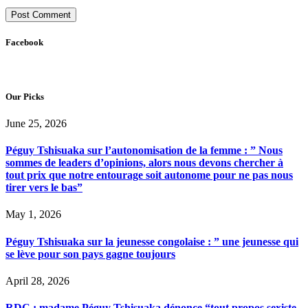
Facebook
Our Picks
June 25, 2026
Péguy Tshisuaka sur l’autonomisation de la femme : ” Nous
sommes de leaders d’opinions, alors nous devons chercher à
tout prix que notre entourage soit autonome pour ne pas nous
tirer vers le bas”
May 1, 2026
Péguy Tshisuaka sur la jeunesse congolaise : ” une jeunesse qui
se lève pour son pays gagne toujours
April 28, 2026
RDC : madame Péguy Tshisuaka dénonce “tout propos sexiste