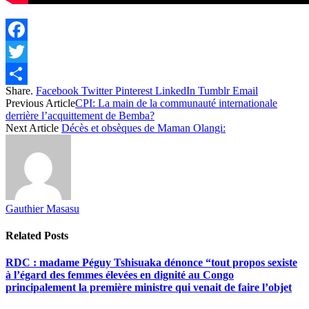
Facebook
Twitter
Share.
Facebook
Twitter
Pinterest
LinkedIn
Tumblr
Email
Share
Previous Article
CPI: La main de la communauté internationale
derrière l’acquittement de Bemba?
Next Article
Décès et obsèques de Maman Olangi:
Gauthier Masasu
Related
Posts
RDC : madame Péguy Tshisuaka dénonce “tout propos sexiste
à l’égard des femmes élevées en dignité au Congo
principalement la première ministre qui venait de faire l’objet