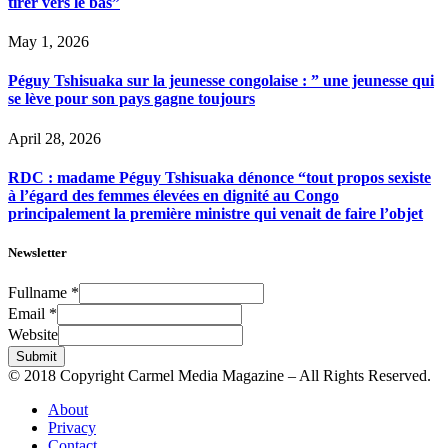
tirer vers le bas”
May 1, 2026
Péguy Tshisuaka sur la jeunesse congolaise : ” une jeunesse qui
se lève pour son pays gagne toujours
April 28, 2026
RDC : madame Péguy Tshisuaka dénonce “tout propos sexiste
à l’égard des femmes élevées en dignité au Congo
principalement la première ministre qui venait de faire l’objet
Newsletter
Fullname
*
Email
*
Website
Submit
© 2018 Copyright Carmel Media Magazine – All Rights Reserved.
About
Privacy
Contact