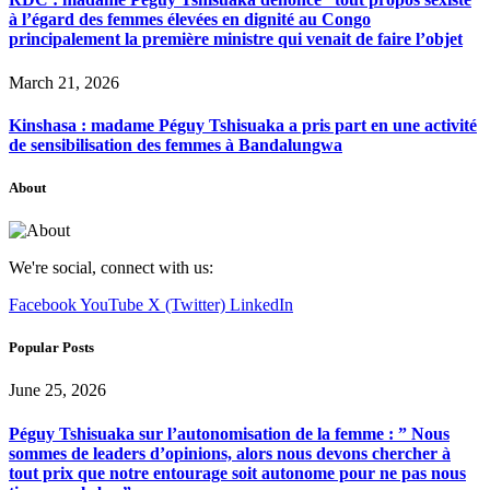
à l’égard des femmes élevées en dignité au Congo
principalement la première ministre qui venait de faire l’objet
March 21, 2026
Kinshasa : madame Péguy Tshisuaka a pris part en une activité
de sensibilisation des femmes à Bandalungwa
About
We're social, connect with us:
Facebook
YouTube
X (Twitter)
LinkedIn
Popular Posts
June 25, 2026
Péguy Tshisuaka sur l’autonomisation de la femme : ” Nous
sommes de leaders d’opinions, alors nous devons chercher à
tout prix que notre entourage soit autonome pour ne pas nous