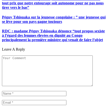
tout prix que notre entourage soit autonome pour ne pas nous
tirer vers le bas”
Péguy Tshisuaka sur la jeunesse congolaise : ” une jeunesse qui
se lève pour son pays gagne toujours
RDC : madame Péguy Tshisuaka dénonce “tout propos sexiste
à l’égard des femmes élevées en dignité au Congo
principalement la première ministre qui venait de faire l’objet
Leave A Reply