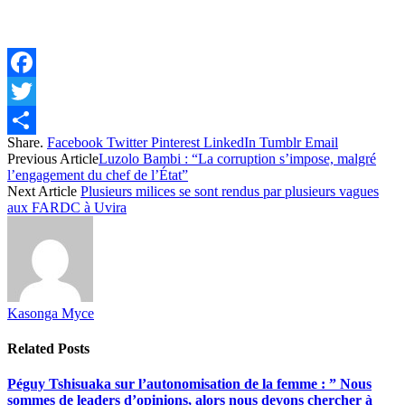
Facebook
Twitter
Share.
Facebook
Twitter
Pinterest
LinkedIn
Tumblr
Email
Share
Previous Article
Luzolo Bambi : “La corruption s’impose, malgré
l’engagement du chef de l’État”
Next Article
Plusieurs milices se sont rendus par plusieurs vagues
aux FARDC à Uvira
Kasonga Myce
Related
Posts
Péguy Tshisuaka sur l’autonomisation de la femme : ” Nous
sommes de leaders d’opinions, alors nous devons chercher à