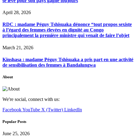
se lève pour son pays gagne toujours
April 28, 2026
RDC : madame Péguy Tshisuaka dénonce “tout propos sexiste
à l’égard des femmes élevées en dignité au Congo
principalement la première ministre qui venait de faire l’objet
March 21, 2026
Kinshasa : madame Péguy Tshisuaka a pris part en une activité
de sensibilisation des femmes à Bandalungwa
About
We're social, connect with us:
Facebook
YouTube
X (Twitter)
LinkedIn
Popular Posts
June 25, 2026