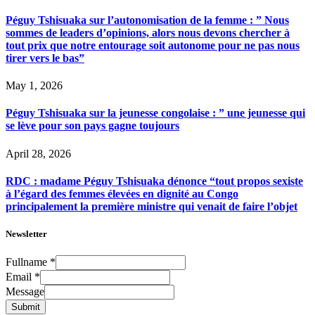
Péguy Tshisuaka sur l’autonomisation de la femme : ” Nous
sommes de leaders d’opinions, alors nous devons chercher à
tout prix que notre entourage soit autonome pour ne pas nous
tirer vers le bas”
May 1, 2026
Péguy Tshisuaka sur la jeunesse congolaise : ” une jeunesse qui
se lève pour son pays gagne toujours
April 28, 2026
RDC : madame Péguy Tshisuaka dénonce “tout propos sexiste
à l’égard des femmes élevées en dignité au Congo
principalement la première ministre qui venait de faire l’objet
Newsletter
Fullname
*
Email
*
Message
Submit