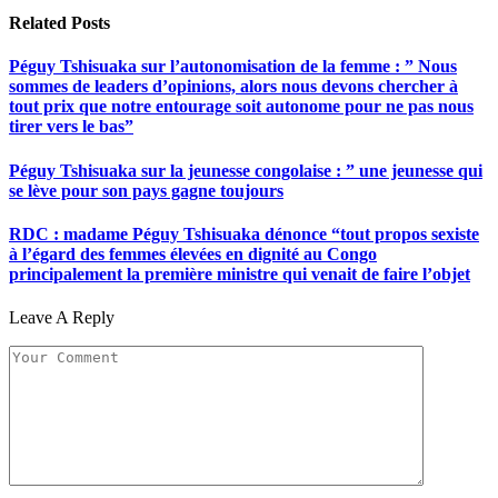
Related
Posts
Péguy Tshisuaka sur l’autonomisation de la femme : ” Nous
sommes de leaders d’opinions, alors nous devons chercher à
tout prix que notre entourage soit autonome pour ne pas nous
tirer vers le bas”
Péguy Tshisuaka sur la jeunesse congolaise : ” une jeunesse qui
se lève pour son pays gagne toujours
RDC : madame Péguy Tshisuaka dénonce “tout propos sexiste
à l’égard des femmes élevées en dignité au Congo
principalement la première ministre qui venait de faire l’objet
Leave A Reply