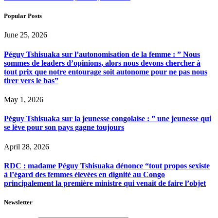
Popular Posts
June 25, 2026
Péguy Tshisuaka sur l’autonomisation de la femme : ” Nous
sommes de leaders d’opinions, alors nous devons chercher à
tout prix que notre entourage soit autonome pour ne pas nous
tirer vers le bas”
May 1, 2026
Péguy Tshisuaka sur la jeunesse congolaise : ” une jeunesse qui
se lève pour son pays gagne toujours
April 28, 2026
RDC : madame Péguy Tshisuaka dénonce “tout propos sexiste
à l’égard des femmes élevées en dignité au Congo
principalement la première ministre qui venait de faire l’objet
Newsletter