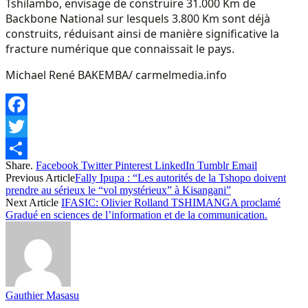
Tshilambo, envisage de construire 31.000 Km de
Backbone National sur lesquels 3.800 Km sont déjà
construits, réduisant ainsi de manière significative la
fracture numérique que connaissait le pays.
Michael René BAKEMBA/ carmelmedia.info
Facebook
Twitter
Share.
Facebook
Twitter
Pinterest
LinkedIn
Tumblr
Email
Share
Previous Article
Fally Ipupa : “Les autorités de la Tshopo doivent
prendre au sérieux le “vol mystérieux” à Kisangani”
Next Article
IFASIC: Olivier Rolland TSHIMANGA proclamé
Gradué en sciences de l’information et de la communication.
Gauthier Masasu