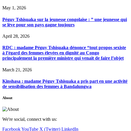
May 1, 2026
Péguy Tshisuaka sur la jeunesse congolaise : ” une jeunesse qui
se lève pour son pays gagne toujours
April 28, 2026
RDC : madame Péguy Tshisuaka dénonce “tout propos sexiste
à l’égard des femmes élevées en dignité au Congo
principalement la première ministre qui venait de faire l’objet
March 21, 2026
Kinshasa : madame Péguy Tshisuaka a pris part en une activité
de sensibilisation des femmes à Bandalungwa
About
We're social, connect with us:
Facebook
YouTube
X (Twitter)
LinkedIn