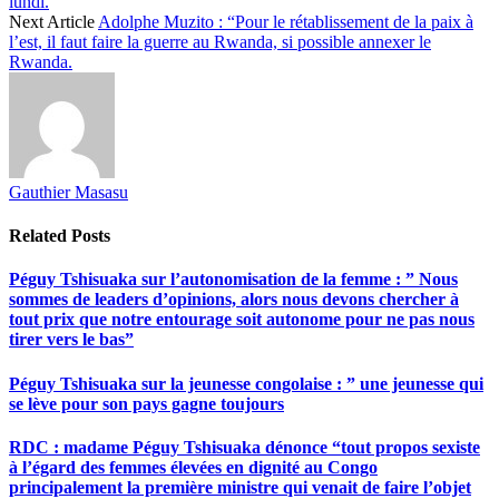
lundi.
Next Article
Adolphe Muzito : “Pour le rétablissement de la paix à
l’est, il faut faire la guerre au Rwanda, si possible annexer le
Rwanda.
Gauthier Masasu
Related
Posts
Péguy Tshisuaka sur l’autonomisation de la femme : ” Nous
sommes de leaders d’opinions, alors nous devons chercher à
tout prix que notre entourage soit autonome pour ne pas nous
tirer vers le bas”
Péguy Tshisuaka sur la jeunesse congolaise : ” une jeunesse qui
se lève pour son pays gagne toujours
RDC : madame Péguy Tshisuaka dénonce “tout propos sexiste
à l’égard des femmes élevées en dignité au Congo
principalement la première ministre qui venait de faire l’objet