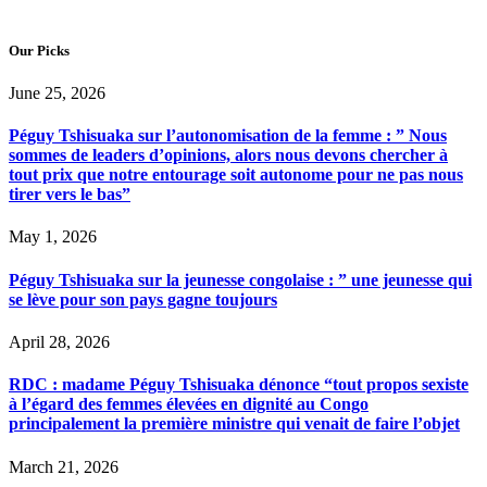
Our Picks
June 25, 2026
Péguy Tshisuaka sur l’autonomisation de la femme : ” Nous
sommes de leaders d’opinions, alors nous devons chercher à
tout prix que notre entourage soit autonome pour ne pas nous
tirer vers le bas”
May 1, 2026
Péguy Tshisuaka sur la jeunesse congolaise : ” une jeunesse qui
se lève pour son pays gagne toujours
April 28, 2026
RDC : madame Péguy Tshisuaka dénonce “tout propos sexiste
à l’égard des femmes élevées en dignité au Congo
principalement la première ministre qui venait de faire l’objet
March 21, 2026