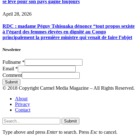
se lève pour son pays gagne toujours
April 28, 2026
RDC : madame Péguy Tshisuaka dénonce “tout propos sexiste
à l’égard des femmes élevées en dignité au Congo
principalement la première ministre qui venait de faire l’objet
Newsletter
Fullname
*
Email
*
Comment
Submit
© 2018 Copyright Carmel Media Magazine – All Rights Reserved.
About
Privacy
Contact
Submit
Type above and press
Enter
to search. Press
Esc
to cancel.