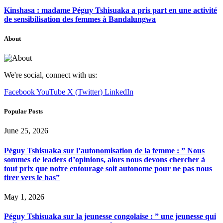
Kinshasa : madame Péguy Tshisuaka a pris part en une activité
de sensibilisation des femmes à Bandalungwa
About
We're social, connect with us:
Facebook
YouTube
X (Twitter)
LinkedIn
Popular Posts
June 25, 2026
Péguy Tshisuaka sur l’autonomisation de la femme : ” Nous
sommes de leaders d’opinions, alors nous devons chercher à
tout prix que notre entourage soit autonome pour ne pas nous
tirer vers le bas”
May 1, 2026
Péguy Tshisuaka sur la jeunesse congolaise : ” une jeunesse qui