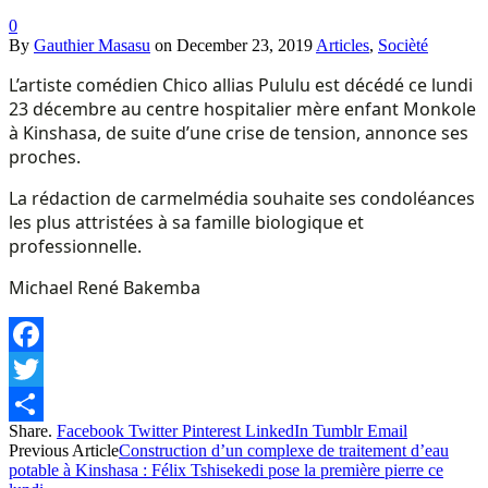
0
By
Gauthier Masasu
on
December 23, 2019
Articles
,
Socièté
L’artiste comédien Chico allias Pululu est décédé ce lundi
23 décembre au centre hospitalier mère enfant Monkole
à Kinshasa, de suite d’une crise de tension, annonce ses
proches.
La rédaction de carmelmédia souhaite ses condoléances
les plus attristées à sa famille biologique et
professionnelle.
Michael René Bakemba
Facebook
Twitter
Share.
Facebook
Twitter
Pinterest
LinkedIn
Tumblr
Email
Share
Previous Article
Construction d’un complexe de traitement d’eau
potable à Kinshasa : Félix Tshisekedi pose la première pierre ce