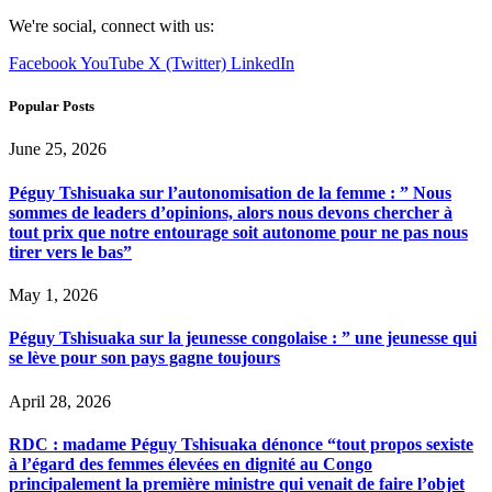
We're social, connect with us:
Facebook
YouTube
X (Twitter)
LinkedIn
Popular Posts
June 25, 2026
Péguy Tshisuaka sur l’autonomisation de la femme : ” Nous
sommes de leaders d’opinions, alors nous devons chercher à
tout prix que notre entourage soit autonome pour ne pas nous
tirer vers le bas”
May 1, 2026
Péguy Tshisuaka sur la jeunesse congolaise : ” une jeunesse qui
se lève pour son pays gagne toujours
April 28, 2026
RDC : madame Péguy Tshisuaka dénonce “tout propos sexiste
à l’égard des femmes élevées en dignité au Congo
principalement la première ministre qui venait de faire l’objet