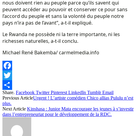
nous doivent rien au peuple parce qu’ils savent qui
peuvent accéder au pouvoir et conserver ce pour sans
l’accord du peuple et sans la volonté du peuple notre
pays n’ira pas de l’avant”, a-t-il expliqué.
Le Rwanda ne possède ni la terre importante, ni les
richesses naturelles, a-t-il conclu.
Michael René Bakemba/ carmelmedia.info
Facebook
Twitter
Share.
Facebook
Twitter
Pinterest
LinkedIn
Tumblr
Email
Share
Previous Article
Urgent ! L’artiste comédien Chico allias Pululu n’est
plus.
Next Article
Kinshasa : Junior Mata encourage les jeunes à s’investir
dans l’entrepreneuriat pour le développement de la RDC.