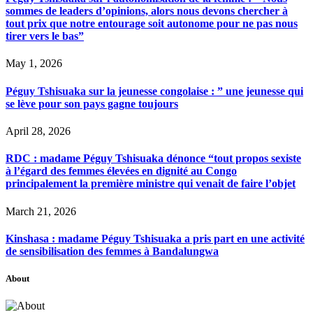
sommes de leaders d’opinions, alors nous devons chercher à
tout prix que notre entourage soit autonome pour ne pas nous
tirer vers le bas”
May 1, 2026
Péguy Tshisuaka sur la jeunesse congolaise : ” une jeunesse qui
se lève pour son pays gagne toujours
April 28, 2026
RDC : madame Péguy Tshisuaka dénonce “tout propos sexiste
à l’égard des femmes élevées en dignité au Congo
principalement la première ministre qui venait de faire l’objet
March 21, 2026
Kinshasa : madame Péguy Tshisuaka a pris part en une activité
de sensibilisation des femmes à Bandalungwa
About