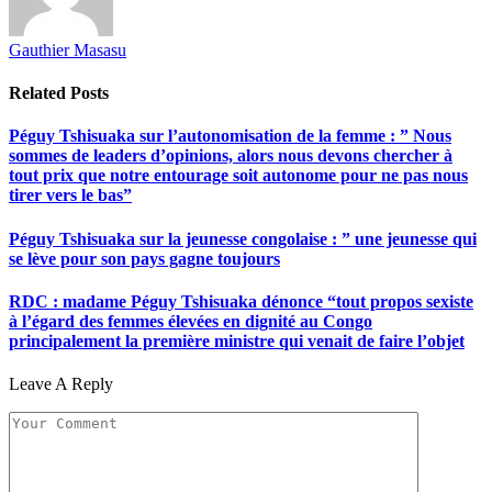
Gauthier Masasu
Related
Posts
Péguy Tshisuaka sur l’autonomisation de la femme : ” Nous
sommes de leaders d’opinions, alors nous devons chercher à
tout prix que notre entourage soit autonome pour ne pas nous
tirer vers le bas”
Péguy Tshisuaka sur la jeunesse congolaise : ” une jeunesse qui
se lève pour son pays gagne toujours
RDC : madame Péguy Tshisuaka dénonce “tout propos sexiste
à l’égard des femmes élevées en dignité au Congo
principalement la première ministre qui venait de faire l’objet
Leave A Reply