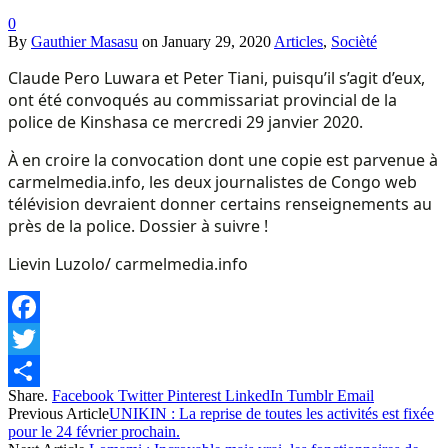
0
By
Gauthier Masasu
on
January 29, 2020
Articles
,
Socièté
Claude Pero Luwara et Peter Tiani, puisqu’il s’agit d’eux,
ont été convoqués au commissariat provincial de la
police de Kinshasa ce mercredi 29 janvier 2020.
À en croire la convocation dont une copie est parvenue à
carmelmedia.info, les deux journalistes de Congo web
télévision devraient donner certains renseignements au
près de la police. Dossier à suivre !
Lievin Luzolo/ carmelmedia.info
Facebook
Twitter
Share.
Facebook
Twitter
Pinterest
LinkedIn
Tumblr
Email
Share
Previous Article
UNIKIN : La reprise de toutes les activités est fixée
pour le 24 février prochain.