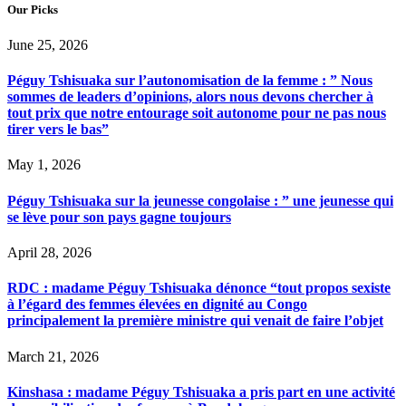
Our Picks
June 25, 2026
Péguy Tshisuaka sur l’autonomisation de la femme : ” Nous
sommes de leaders d’opinions, alors nous devons chercher à
tout prix que notre entourage soit autonome pour ne pas nous
tirer vers le bas”
May 1, 2026
Péguy Tshisuaka sur la jeunesse congolaise : ” une jeunesse qui
se lève pour son pays gagne toujours
April 28, 2026
RDC : madame Péguy Tshisuaka dénonce “tout propos sexiste
à l’égard des femmes élevées en dignité au Congo
principalement la première ministre qui venait de faire l’objet
March 21, 2026
Kinshasa : madame Péguy Tshisuaka a pris part en une activité