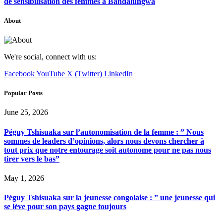
de sensibilisation des femmes à Bandalungwa
About
We're social, connect with us:
Facebook
YouTube
X (Twitter)
LinkedIn
Popular Posts
June 25, 2026
Péguy Tshisuaka sur l’autonomisation de la femme : ” Nous
sommes de leaders d’opinions, alors nous devons chercher à
tout prix que notre entourage soit autonome pour ne pas nous
tirer vers le bas”
May 1, 2026
Péguy Tshisuaka sur la jeunesse congolaise : ” une jeunesse qui
se lève pour son pays gagne toujours