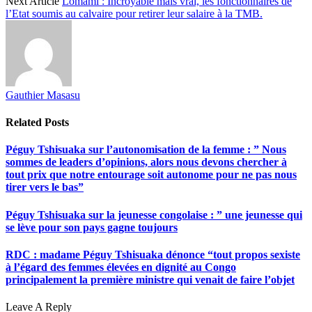
Next Article
Lomami : Incroyable mais vrai, les fonctionnaires de
l’Etat soumis au calvaire pour retirer leur salaire à la TMB.
Gauthier Masasu
Related
Posts
Péguy Tshisuaka sur l’autonomisation de la femme : ” Nous
sommes de leaders d’opinions, alors nous devons chercher à
tout prix que notre entourage soit autonome pour ne pas nous
tirer vers le bas”
Péguy Tshisuaka sur la jeunesse congolaise : ” une jeunesse qui
se lève pour son pays gagne toujours
RDC : madame Péguy Tshisuaka dénonce “tout propos sexiste
à l’égard des femmes élevées en dignité au Congo
principalement la première ministre qui venait de faire l’objet
Leave A Reply