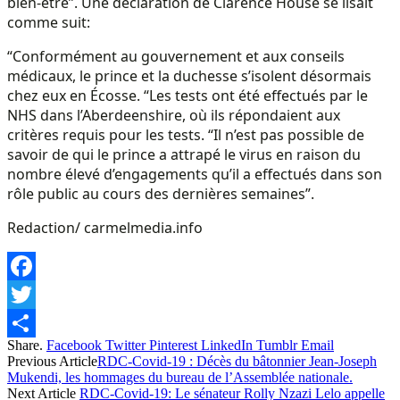
bien-être”. Une déclaration de Clarence House se lisait
comme suit:
“Conformément au gouvernement et aux conseils
médicaux, le prince et la duchesse s’isolent désormais
chez eux en Écosse. “Les tests ont été effectués par le
NHS dans l’Aberdeenshire, où ils répondaient aux
critères requis pour les tests. “Il n’est pas possible de
savoir de qui le prince a attrapé le virus en raison du
nombre élevé d’engagements qu’il a effectués dans son
rôle public au cours des dernières semaines”.
Redaction/ carmelmedia.info
Facebook
Twitter
Share.
Facebook
Twitter
Pinterest
LinkedIn
Tumblr
Email
Share
Previous Article
RDC-Covid-19 : Décès du bâtonnier Jean-Joseph
Mukendi, les hommages du bureau de l’Assemblée nationale.
Next Article
RDC-Covid-19: Le sénateur Rolly Nzazi Lelo appelle