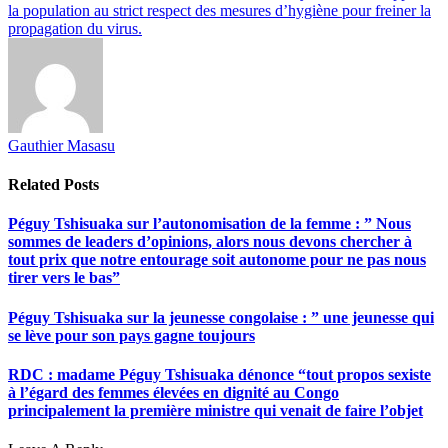
la population au strict respect des mesures d’hygiène pour freiner la
propagation du virus.
Gauthier Masasu
Related
Posts
Péguy Tshisuaka sur l’autonomisation de la femme : ” Nous
sommes de leaders d’opinions, alors nous devons chercher à
tout prix que notre entourage soit autonome pour ne pas nous
tirer vers le bas”
Péguy Tshisuaka sur la jeunesse congolaise : ” une jeunesse qui
se lève pour son pays gagne toujours
RDC : madame Péguy Tshisuaka dénonce “tout propos sexiste
à l’égard des femmes élevées en dignité au Congo
principalement la première ministre qui venait de faire l’objet