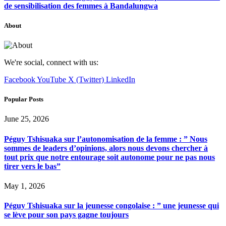
de sensibilisation des femmes à Bandalungwa
About
We're social, connect with us:
Facebook
YouTube
X (Twitter)
LinkedIn
Popular Posts
June 25, 2026
Péguy Tshisuaka sur l’autonomisation de la femme : ” Nous
sommes de leaders d’opinions, alors nous devons chercher à
tout prix que notre entourage soit autonome pour ne pas nous
tirer vers le bas”
May 1, 2026
Péguy Tshisuaka sur la jeunesse congolaise : ” une jeunesse qui
se lève pour son pays gagne toujours