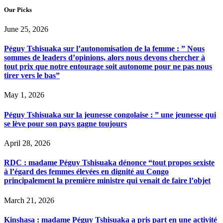
Our Picks
June 25, 2026
Péguy Tshisuaka sur l’autonomisation de la femme : ” Nous
sommes de leaders d’opinions, alors nous devons chercher à
tout prix que notre entourage soit autonome pour ne pas nous
tirer vers le bas”
May 1, 2026
Péguy Tshisuaka sur la jeunesse congolaise : ” une jeunesse qui
se lève pour son pays gagne toujours
April 28, 2026
RDC : madame Péguy Tshisuaka dénonce “tout propos sexiste
à l’égard des femmes élevées en dignité au Congo
principalement la première ministre qui venait de faire l’objet
March 21, 2026
Kinshasa : madame Péguy Tshisuaka a pris part en une activité