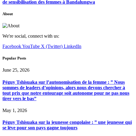
de sensibilisation des femmes à Bandalungwa
About
We're social, connect with us:
Facebook
YouTube
X (Twitter)
LinkedIn
Popular Posts
June 25, 2026
Péguy Tshisuaka sur l’autonomisation de la femme : ” Nous
sommes de leaders d’opinions, alors nous devons chercher à
tout prix que notre entourage soit autonome pour ne pas nous
tirer vers le bas”
May 1, 2026
Péguy Tshisuaka sur la jeunesse congolaise : ” une jeunesse qui
se lève pour son pays gagne toujours