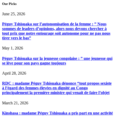
Our Picks
June 25, 2026
Péguy Tshisuaka sur l’autonomisation de la femme : ” Nous
sommes de leaders d’opinions, alors nous devons chercher à
tout prix que notre entourage soit autonome pour ne pas nous
tirer vers le bas”
May 1, 2026
Péguy Tshisuaka sur la jeunesse congolaise : ” une jeunesse qui
se lève pour son pays gagne toujours
April 28, 2026
RDC : madame Péguy Tshisuaka dénonce “tout propos sexiste
à l’égard des femmes élevées en dignité au Congo
principalement la première ministre qui venait de faire l’objet
March 21, 2026
Kinshasa : madame Péguy Tshisuaka a pris part en une activité