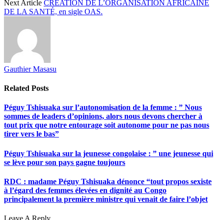
Next Article
CREATION DE L’ORGANISATION AFRICAINE
DE LA SANTÉ, en sigle OAS.
Gauthier Masasu
Related
Posts
Péguy Tshisuaka sur l’autonomisation de la femme : ” Nous
sommes de leaders d’opinions, alors nous devons chercher à
tout prix que notre entourage soit autonome pour ne pas nous
tirer vers le bas”
Péguy Tshisuaka sur la jeunesse congolaise : ” une jeunesse qui
se lève pour son pays gagne toujours
RDC : madame Péguy Tshisuaka dénonce “tout propos sexiste
à l’égard des femmes élevées en dignité au Congo
principalement la première ministre qui venait de faire l’objet
Leave A Reply