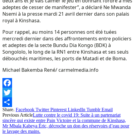
deux ans et je vais calmer le jeu en donnant l’ordre à mes
adeptes de cesser de manifester”, a déclaré Ne Mwanda
Nsemi à la presse mardi 21 avril dernier dans son palais
royal à Kinshasa.
Pour rappel, au moins 14 personnes ont été tuées
mercredi dernier dans des affrontements entre policiers
et adeptes de la secte Bundu Dia Kongo (BDK) à
Songololo, le long de la RN1 entre Kinshasa et ses seuls
débouchés maritimes, les ports de Matadi et de Boma.
Michael Bakemba René/ carmelmedia.info
Facebook
Twitter
Share.
Facebook
Twitter
Pinterest
LinkedIn
Tumblr
Email
Share
Previous Article
Lutte contre le covid 19: Suite à un partenariat
sincère qui existe entre Pain Victoire et la commune de Kinshasa,
Mr Mbala Kabeya Éric, décroche un don des réservoirs d’eau pour
le lavage des mains.