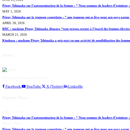
Péguy Tshisuaka sur l’autonomisation de la femme : ” Nous sommes de leaders d’opinions, a
MAY 1, 2026
Péguy Tshisuaka sur la jeunesse congolaise : ” une jeunesse qui se lève pour son pays gagne
APRIL 28, 2026
RDC : madame Péguy Tshisuaka dénonce “tout propos sexiste à l’égard des femmes élevées en
MARCH 21, 2026
Kinshasa : madame Péguy Tshisuaka a pris part en une activité de sensibilisation des fem
About
We're social, connect with us:
Facebook
YouTube
X (Twitter)
LinkedIn
Popular Posts
JUNE 25, 2026
Péguy Tshisuaka sur l’autonomisation de la femme : ” Nous sommes de leaders d’opinions, a
MAY 1, 2026
Péguy Tshisuaka sur la jeunesse congolaise : ” une jeunesse qui se lève pour son pays gagne