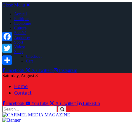
Close Menu
Accueil
Politique
Economie
Culture
Socièté
Annonces
Sport
Facebook
Videos
Shop
Checkout
Twitter
Cart
Share
Facebook
X (Twitter)
Instagram
Saturday, August 8
Home
Contact
Facebook
YouTube
X (Twitter)
LinkedIn