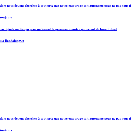
lors nous devons chercher à tout prix que notre entourage soit autonome pour ne pas nous ti
 toujours
 dignité au Congo principalement la première ministre qui venait de faire l’objet
mes à Bandalungwa
lors nous devons chercher à tout prix que notre entourage soit autonome pour ne pas nous ti
 toujours