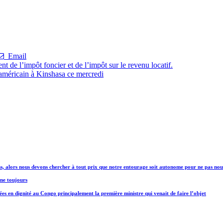
Email
de l’impôt foncier et de l’impôt sur le revenu locatif.
américain à Kinshasa ce mercredi
, alors nous devons chercher à tout prix que notre entourage soit autonome pour ne pas nous 
gne toujours
 en dignité au Congo principalement la première ministre qui venait de faire l’objet