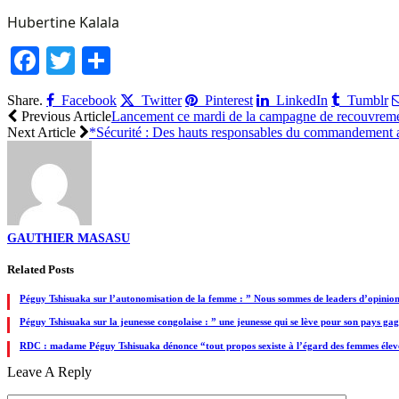
Hubertine Kalala
Facebook
Twitter
Share
Share.
Facebook
Twitter
Pinterest
LinkedIn
Tumblr
Previous Article
Lancement ce mardi de la campagne de recouvrement 
Next Article
*Sécurité : Des hauts responsables du commandement 
GAUTHIER MASASU
Related
Posts
Péguy Tshisuaka sur l’autonomisation de la femme : ” Nous sommes de leaders d’opinions
Péguy Tshisuaka sur la jeunesse congolaise : ” une jeunesse qui se lève pour son pays ga
RDC : madame Péguy Tshisuaka dénonce “tout propos sexiste à l’égard des femmes élevées
Leave A Reply