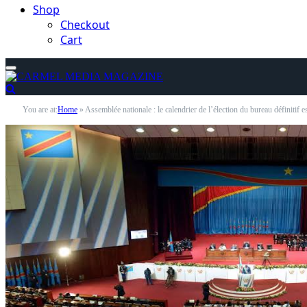
Shop
Checkout
Cart
You are at:
Home
»
Assemblée nationale : le calendrier de l’élection du bureau définitif e