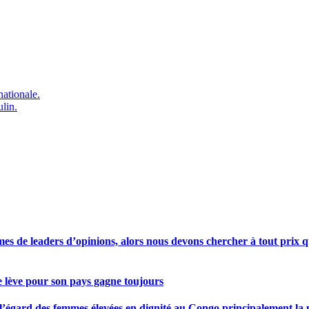
ationale.
lin.
s de leaders d’opinions, alors nous devons chercher à tout prix qu
se lève pour son pays gagne toujours
gard des femmes élevées en dignité au Congo principalement la pre