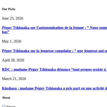
Our Picks
June 25, 2026
Péguy Tshisuaka sur l’autonomisation de la femme : ” Nous somme
bas”
May 1, 2026
Péguy Tshisuaka sur la jeunesse congolaise : ” une jeunesse qui 
April 28, 2026
RDC : madame Péguy Tshisuaka dénonce “tout propos sexiste à l’é
March 21, 2026
Kinshasa : madame Péguy Tshisuaka a pris part en une activité 
About