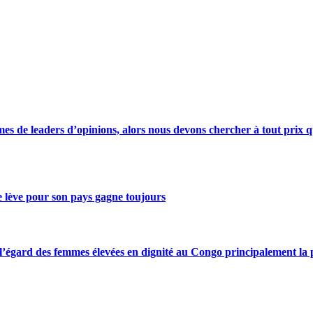
s de leaders d’opinions, alors nous devons chercher à tout prix qu
se lève pour son pays gagne toujours
gard des femmes élevées en dignité au Congo principalement la pre