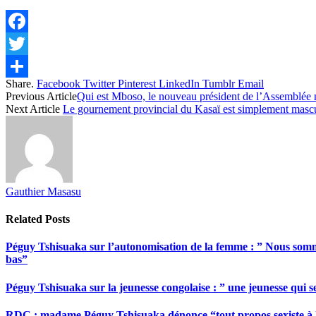
Facebook
Twitter
Share.
Facebook
Twitter
Pinterest
LinkedIn
Tumblr
Email
Share
Previous Article
Qui est Mboso, le nouveau président de l’Assemblée n
Next Article
Le gournement provincial du Kasaï est simplement mascu
Gauthier Masasu
Related
Posts
Péguy Tshisuaka sur l’autonomisation de la femme : ” Nous somme
bas”
Péguy Tshisuaka sur la jeunesse congolaise : ” une jeunesse qui 
RDC : madame Péguy Tshisuaka dénonce “tout propos sexiste à l’é