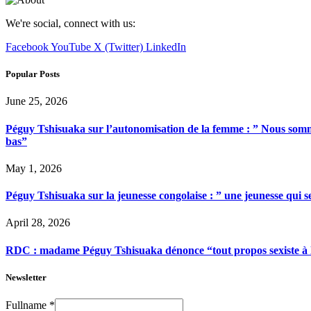
We're social, connect with us:
Facebook
YouTube
X (Twitter)
LinkedIn
Popular Posts
June 25, 2026
Péguy Tshisuaka sur l’autonomisation de la femme : ” Nous somme
bas”
May 1, 2026
Péguy Tshisuaka sur la jeunesse congolaise : ” une jeunesse qui 
April 28, 2026
RDC : madame Péguy Tshisuaka dénonce “tout propos sexiste à l’é
Newsletter
Fullname
*