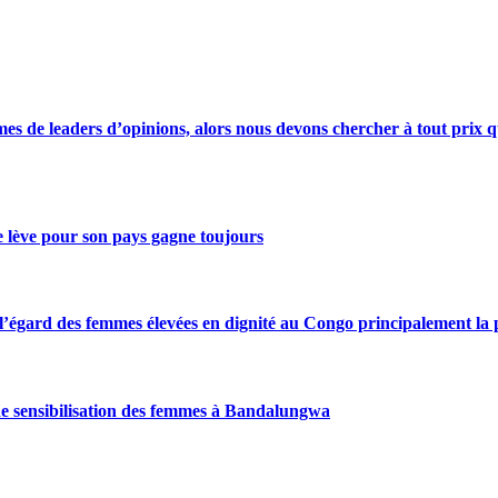
s de leaders d’opinions, alors nous devons chercher à tout prix qu
se lève pour son pays gagne toujours
gard des femmes élevées en dignité au Congo principalement la pre
de sensibilisation des femmes à Bandalungwa