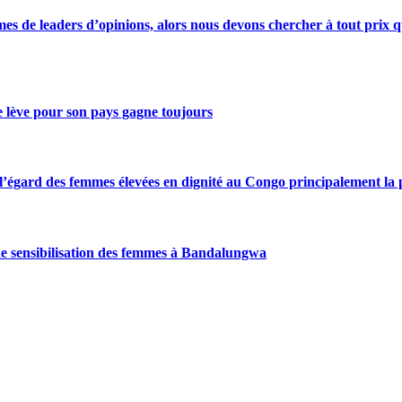
s de leaders d’opinions, alors nous devons chercher à tout prix qu
se lève pour son pays gagne toujours
gard des femmes élevées en dignité au Congo principalement la pre
de sensibilisation des femmes à Bandalungwa