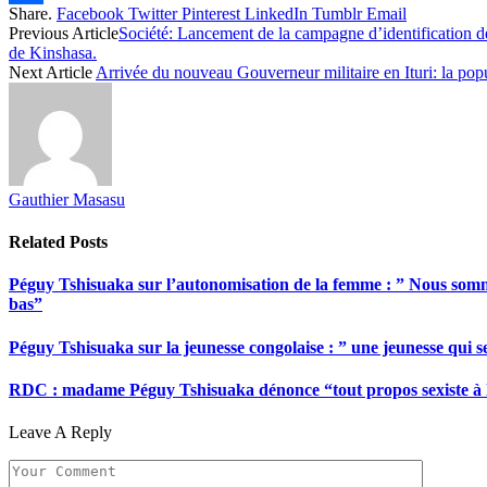
Share.
Facebook
Twitter
Pinterest
LinkedIn
Tumblr
Email
Share
Previous Article
Société: Lancement de la campagne d’identification des
de Kinshasa.
Next Article
Arrivée du nouveau Gouverneur militaire en Ituri: la popu
Gauthier Masasu
Related
Posts
Péguy Tshisuaka sur l’autonomisation de la femme : ” Nous somme
bas”
Péguy Tshisuaka sur la jeunesse congolaise : ” une jeunesse qui 
RDC : madame Péguy Tshisuaka dénonce “tout propos sexiste à l’é
Leave A Reply