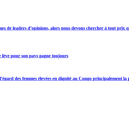
s de leaders d’opinions, alors nous devons chercher à tout prix qu
se lève pour son pays gagne toujours
gard des femmes élevées en dignité au Congo principalement la pre