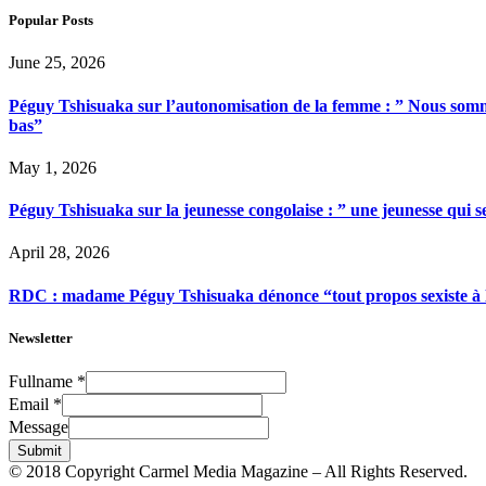
Popular Posts
June 25, 2026
Péguy Tshisuaka sur l’autonomisation de la femme : ” Nous somme
bas”
May 1, 2026
Péguy Tshisuaka sur la jeunesse congolaise : ” une jeunesse qui 
April 28, 2026
RDC : madame Péguy Tshisuaka dénonce “tout propos sexiste à l’é
Newsletter
Fullname
*
Email
*
Message
Submit
© 2018 Copyright Carmel Media Magazine – All Rights Reserved.