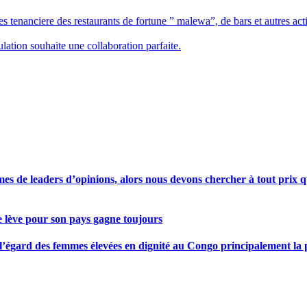
 tenanciere des restaurants de fortune ” malewa”, de bars et autres activ
lation souhaite une collaboration parfaite.
s de leaders d’opinions, alors nous devons chercher à tout prix qu
se lève pour son pays gagne toujours
gard des femmes élevées en dignité au Congo principalement la pre