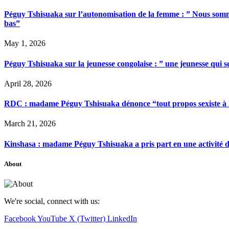
Péguy Tshisuaka sur l’autonomisation de la femme : ” Nous somme
bas”
May 1, 2026
Péguy Tshisuaka sur la jeunesse congolaise : ” une jeunesse qui 
April 28, 2026
RDC : madame Péguy Tshisuaka dénonce “tout propos sexiste à l’é
March 21, 2026
Kinshasa : madame Péguy Tshisuaka a pris part en une activité 
About
We're social, connect with us:
Facebook
YouTube
X (Twitter)
LinkedIn