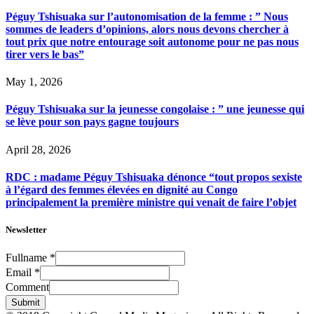
Péguy Tshisuaka sur l’autonomisation de la femme : ” Nous
sommes de leaders d’opinions, alors nous devons chercher à
tout prix que notre entourage soit autonome pour ne pas nous
tirer vers le bas”
May 1, 2026
Péguy Tshisuaka sur la jeunesse congolaise : ” une jeunesse qui
se lève pour son pays gagne toujours
April 28, 2026
RDC : madame Péguy Tshisuaka dénonce “tout propos sexiste
à l’égard des femmes élevées en dignité au Congo
principalement la première ministre qui venait de faire l’objet
Newsletter
Fullname
*
Email
*
Comment
Submit