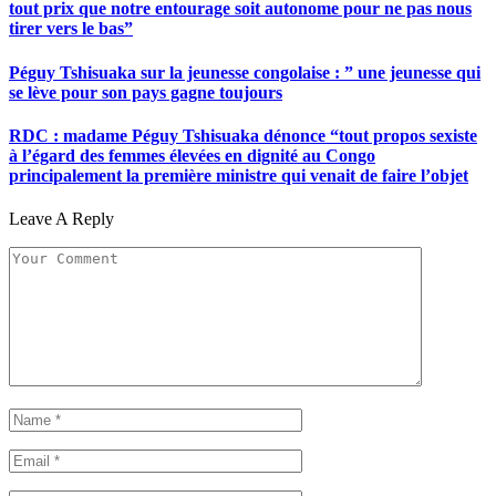
tout prix que notre entourage soit autonome pour ne pas nous
tirer vers le bas”
Péguy Tshisuaka sur la jeunesse congolaise : ” une jeunesse qui
se lève pour son pays gagne toujours
RDC : madame Péguy Tshisuaka dénonce “tout propos sexiste
à l’égard des femmes élevées en dignité au Congo
principalement la première ministre qui venait de faire l’objet
Leave A Reply