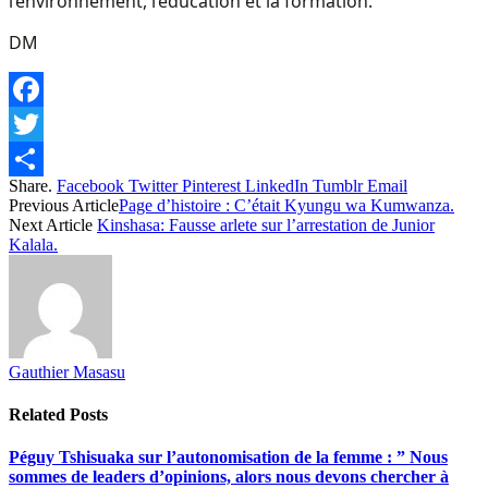
l’environnement, l’éducation et la formation.
DM
Facebook
Twitter
Share.
Facebook
Twitter
Pinterest
LinkedIn
Tumblr
Email
Share
Previous Article
Page d’histoire : C’était Kyungu wa Kumwanza.
Next Article
Kinshasa: Fausse arlete sur l’arrestation de Junior
Kalala.
Gauthier Masasu
Related
Posts
Péguy Tshisuaka sur l’autonomisation de la femme : ” Nous
sommes de leaders d’opinions, alors nous devons chercher à