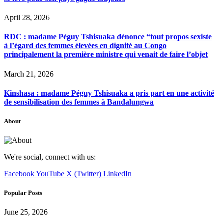
April 28, 2026
RDC : madame Péguy Tshisuaka dénonce “tout propos sexiste
à l’égard des femmes élevées en dignité au Congo
principalement la première ministre qui venait de faire l’objet
March 21, 2026
Kinshasa : madame Péguy Tshisuaka a pris part en une activité
de sensibilisation des femmes à Bandalungwa
About
We're social, connect with us:
Facebook
YouTube
X (Twitter)
LinkedIn
Popular Posts
June 25, 2026