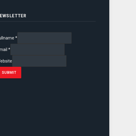
EWSLETTER
ullname
*
mail
*
ebsite
SUBMIT