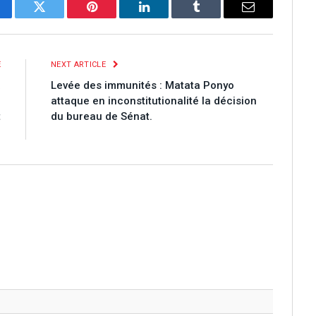
cebook
Twitter
Pinterest
LinkedIn
Tumblr
Email
E
NEXT ARTICLE
a
Levée des immunités : Matata Ponyo
n
attaque en inconstitutionalité la décision
t
du bureau de Sénat.
.