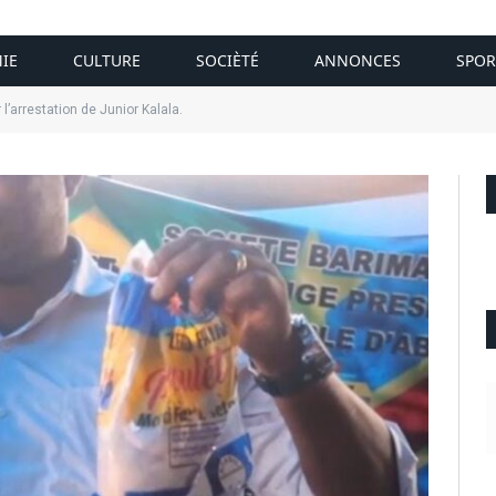
IE
CULTURE
SOCIÈTÉ
ANNONCES
SPOR
l’arrestation de Junior Kalala.