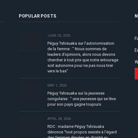
POPULAR POSTS
N
JUNE 25, 2026
F
Péguy Tshisuaka sur l’autonomisation
de la femme : ” Nous sommes de
E
leaders d’opinions, alors nous devons
chercher à tout prix que notre entourage
W
soit autonome pour ne pas nous tirer
vers le bas”
MAY 1, 2026
Péguy Tshisuaka sur la jeunesse
congolaise : ” une jeunesse qui se lève
pour son pays gagne toujours
APRIL 28, 2026
RDC : madame Péguy Tshisuaka
dénonce “tout propos sexiste à l’égard
des femmes élevées en dignité au