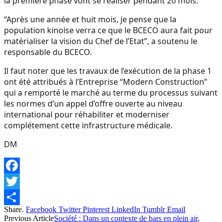
la première phase vont se réaliser pendant 20 mois.
“Après une année et huit mois, je pense que la
population kinoise verra ce que le BCECO aura fait pour
matérialiser la vision du Chef de l’Etat”, a soutenu le
responsable du BCECO.
Il faut noter que les travaux de l’exécution de la phase 1
ont été attribués à l’Entreprise ‘‘Modern Construction’’
qui a remporté le marché au terme du processus suivant
les normes d’un appel d’offre ouverte au niveau
international pour réhabiliter et moderniser
complétement cette infrastructure médicale.
DM
Facebook
Twitter
Share.
Facebook
Twitter
Pinterest
LinkedIn
Tumblr
Email
Share
Previous Article
Société : Dans un contexte de bars en plein air,