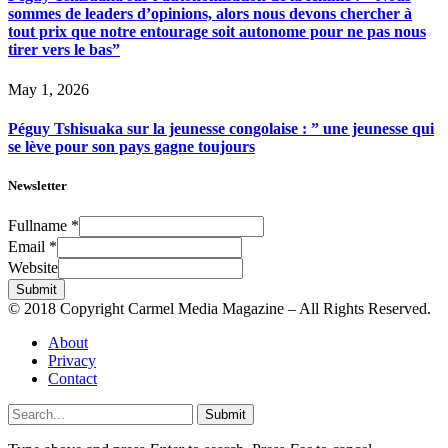
sommes de leaders d’opinions, alors nous devons chercher à
tout prix que notre entourage soit autonome pour ne pas nous
tirer vers le bas”
May 1, 2026
Péguy Tshisuaka sur la jeunesse congolaise : ” une jeunesse qui
se lève pour son pays gagne toujours
Newsletter
Fullname
*
Email
*
Website
Submit
© 2018 Copyright Carmel Media Magazine – All Rights Reserved.
About
Privacy
Contact
Submit