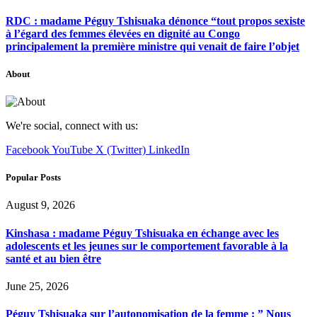
RDC : madame Péguy Tshisuaka dénonce “tout propos sexiste
à l’égard des femmes élevées en dignité au Congo
principalement la première ministre qui venait de faire l’objet
About
We're social, connect with us:
Facebook
YouTube
X (Twitter)
LinkedIn
Popular Posts
August 9, 2026
Kinshasa : madame Péguy Tshisuaka en échange avec les
adolescents et les jeunes sur le comportement favorable à la
santé et au bien être
June 25, 2026
Péguy Tshisuaka sur l’autonomisation de la femme : ” Nous