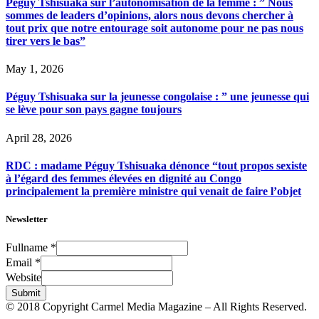
Péguy Tshisuaka sur l’autonomisation de la femme : ” Nous
sommes de leaders d’opinions, alors nous devons chercher à
tout prix que notre entourage soit autonome pour ne pas nous
tirer vers le bas”
May 1, 2026
Péguy Tshisuaka sur la jeunesse congolaise : ” une jeunesse qui
se lève pour son pays gagne toujours
April 28, 2026
RDC : madame Péguy Tshisuaka dénonce “tout propos sexiste
à l’égard des femmes élevées en dignité au Congo
principalement la première ministre qui venait de faire l’objet
Newsletter
Fullname
*
Email
*
Website
Submit
© 2018 Copyright Carmel Media Magazine – All Rights Reserved.