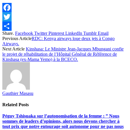
Facebook
Twitter
Share.
Facebook
Twitter
Pinterest
LinkedIn
Tumblr
Email
Share
Previous Article
RDC: Kenya airways loue deux jets à Congo
Airways.
Next Article
Kinshasa: Le Ministre Jean-Jacques Mbungani confie
le projet de réhabilitation de l’Hôpital Général de Référence de
Kinshasa (ex-Mama Yemo) à la BCECO.
Gauthier Masasu
Related
Posts
Péguy Tshisuaka sur l’autonomisation de la femme : ” Nous
sommes de leaders d’opinions, alors nous devons chercher à
tout prix que notre entourage soit autonome pour ne pas nous