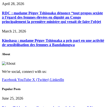
April 28, 2026
RDC : madame Péguy Tshisuaka dénonce “tout propos sexiste
à l’égard des femmes élevées en dignité au Congo
principalement la première ministre qui venait de faire l’objet
March 21, 2026
Kinshasa : madame Péguy Tshisuaka a pris part en une activité
de sensibilisation des femmes à Bandalungwa
About
We're social, connect with us:
Facebook
YouTube
X (Twitter)
LinkedIn
Popular Posts
June 25, 2026