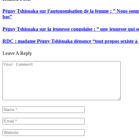
Péguy Tshisuaka sur l’autonomisation de la femme : ” Nous somme
bas”
Péguy Tshisuaka sur la jeunesse congolaise : ” une jeunesse qui 
RDC : madame Péguy Tshisuaka dénonce “tout propos sexiste à l’é
Leave A Reply