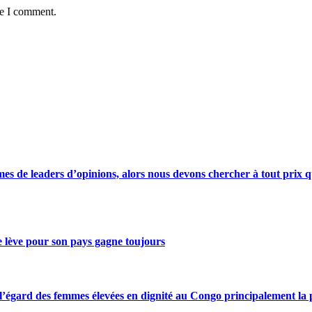
me I comment.
s de leaders d’opinions, alors nous devons chercher à tout prix qu
se lève pour son pays gagne toujours
gard des femmes élevées en dignité au Congo principalement la pre