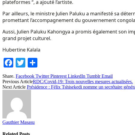
plateformes “, a ajouté l’artiste.
Par ailleurs, le ministre Julien Paluku a manifesté sa déterm
promettant l’accompagnement du gouvernement congolais à
Aussi, Julien Paluku Kahongya a promis également son impli
grand projet culturel.
Hubertine Kalala
Facebook
Twitter
Share
Share.
Facebook
Twitter
Pinterest
LinkedIn
Tumblr
Email
Previous Article
RDC/Covid-19: Trois nouvelles mesures actualisées.
Next Article
Présidence : Félix Tshisekedi nomme un secrétaire généra
Gauthier Masasu
Related
Posts