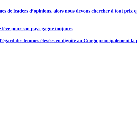
s de leaders d’opinions, alors nous devons chercher à tout prix qu
se lève pour son pays gagne toujours
gard des femmes élevées en dignité au Congo principalement la pre