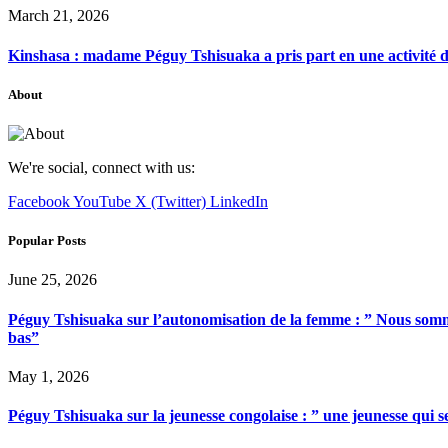
March 21, 2026
Kinshasa : madame Péguy Tshisuaka a pris part en une activité 
About
We're social, connect with us:
Facebook
YouTube
X (Twitter)
LinkedIn
Popular Posts
June 25, 2026
Péguy Tshisuaka sur l’autonomisation de la femme : ” Nous somme
bas”
May 1, 2026
Péguy Tshisuaka sur la jeunesse congolaise : ” une jeunesse qui 