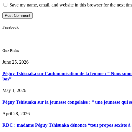
Save my name, email, and website in this browser for the next ti
Facebook
Our Picks
June 25, 2026
Péguy Tshisuaka sur l’autonomisation de la femme : ” Nous somme
bas”
May 1, 2026
Péguy Tshisuaka sur la jeunesse congolaise : ” une jeunesse qui 
April 28, 2026
RDC : madame Péguy Tshisuaka dénonce “tout propos sexiste à l’é