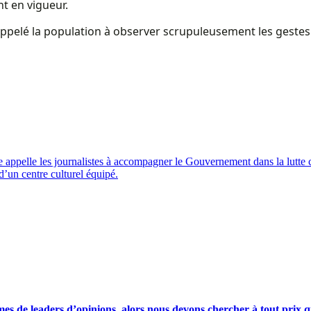
t en vigueur.
appelé la population à observer scrupuleusement les gestes
pelle les journalistes à accompagner le Gouvernement dans la lutte con
’un centre culturel équipé.
s de leaders d’opinions, alors nous devons chercher à tout prix qu