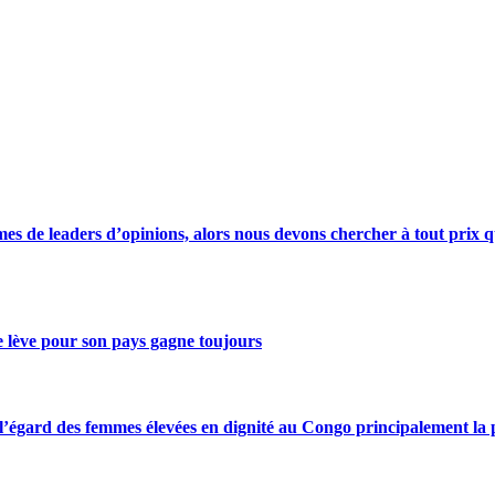
s de leaders d’opinions, alors nous devons chercher à tout prix qu
se lève pour son pays gagne toujours
gard des femmes élevées en dignité au Congo principalement la pre