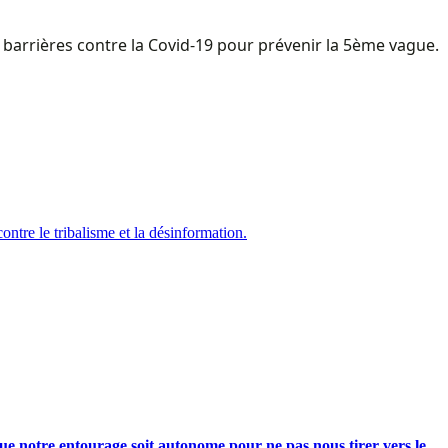
 barrières contre la Covid-19 pour prévenir la 5ème vague.
tre le tribalisme et la désinformation.
e notre entourage soit autonome pour ne pas nous tirer vers le