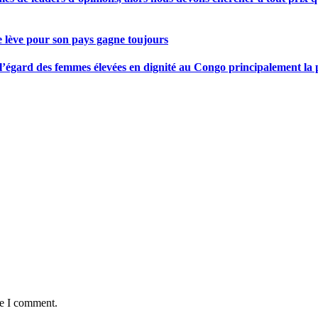
se lève pour son pays gagne toujours
gard des femmes élevées en dignité au Congo principalement la pre
me I comment.