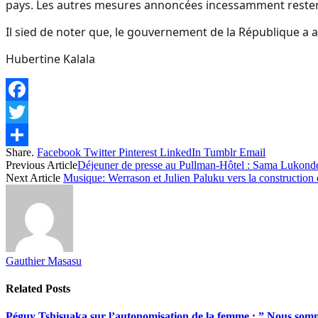
pays. Les autres mesures annoncées incessamment resten
Il sied de noter que, le gouvernement de la République a 
Hubertine Kalala
Facebook
Twitter
Share.
Facebook
Twitter
Pinterest
LinkedIn
Tumblr
Email
Share
Previous Article
Déjeuner de presse au Pullman-Hôtel : Sama Lukonde ap
Next Article
Musique: Werrason et Julien Paluku vers la construction d
Gauthier Masasu
Related
Posts
Péguy Tshisuaka sur l’autonomisation de la femme : ” Nous somme