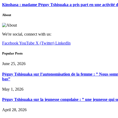
Kinshasa : madame Péguy Tshisuaka a pris part en une activité 
About
We're social, connect with us:
Facebook
YouTube
X (Twitter)
LinkedIn
Popular Posts
June 25, 2026
Péguy Tshisuaka sur l’autonomisation de la femme : ” Nous somme
bas”
May 1, 2026
Péguy Tshisuaka sur la jeunesse congolaise : ” une jeunesse qui 
April 28, 2026