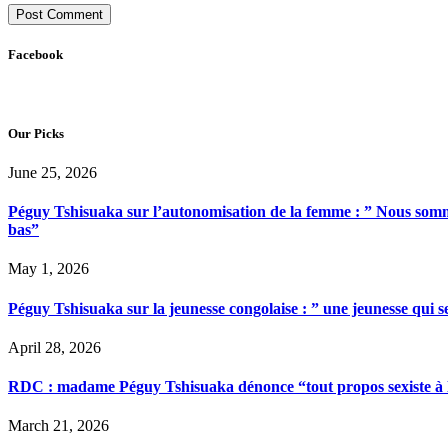
Facebook
Our Picks
June 25, 2026
Péguy Tshisuaka sur l’autonomisation de la femme : ” Nous somme
bas”
May 1, 2026
Péguy Tshisuaka sur la jeunesse congolaise : ” une jeunesse qui 
April 28, 2026
RDC : madame Péguy Tshisuaka dénonce “tout propos sexiste à l’é
March 21, 2026