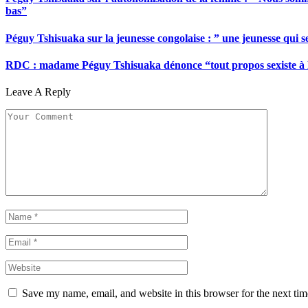
bas”
Péguy Tshisuaka sur la jeunesse congolaise : ” une jeunesse qui 
RDC : madame Péguy Tshisuaka dénonce “tout propos sexiste à l’é
Leave A Reply
Save my name, email, and website in this browser for the next ti