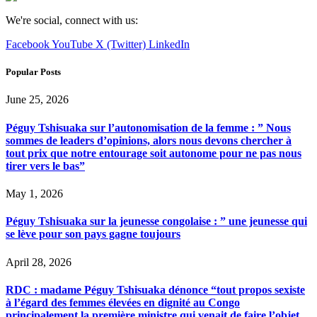
We're social, connect with us:
Facebook
YouTube
X (Twitter)
LinkedIn
Popular Posts
June 25, 2026
Péguy Tshisuaka sur l’autonomisation de la femme : ” Nous
sommes de leaders d’opinions, alors nous devons chercher à
tout prix que notre entourage soit autonome pour ne pas nous
tirer vers le bas”
May 1, 2026
Péguy Tshisuaka sur la jeunesse congolaise : ” une jeunesse qui
se lève pour son pays gagne toujours
April 28, 2026
RDC : madame Péguy Tshisuaka dénonce “tout propos sexiste
à l’égard des femmes élevées en dignité au Congo
principalement la première ministre qui venait de faire l’objet