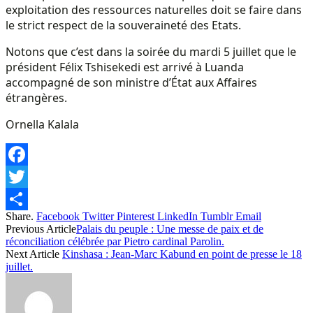
exploitation des ressources naturelles doit se faire dans
le strict respect de la souveraineté des Etats.
Notons que c’est dans la soirée du mardi 5 juillet que le
président Félix Tshisekedi est arrivé à Luanda
accompagné de son ministre d’État aux Affaires
étrangères.
Ornella Kalala
Facebook
Twitter
Share.
Facebook
Twitter
Pinterest
LinkedIn
Tumblr
Email
Share
Previous Article
Palais du peuple : Une messe de paix et de
réconciliation célébrée par Pietro cardinal Parolin.
Next Article
Kinshasa : Jean-Marc Kabund en point de presse le 18
juillet.