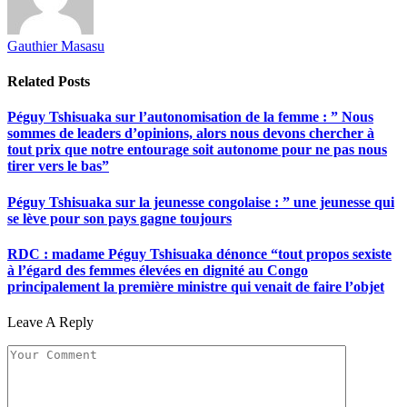
Gauthier Masasu
Related
Posts
Péguy Tshisuaka sur l’autonomisation de la femme : ” Nous
sommes de leaders d’opinions, alors nous devons chercher à
tout prix que notre entourage soit autonome pour ne pas nous
tirer vers le bas”
Péguy Tshisuaka sur la jeunesse congolaise : ” une jeunesse qui
se lève pour son pays gagne toujours
RDC : madame Péguy Tshisuaka dénonce “tout propos sexiste
à l’égard des femmes élevées en dignité au Congo
principalement la première ministre qui venait de faire l’objet
Leave A Reply