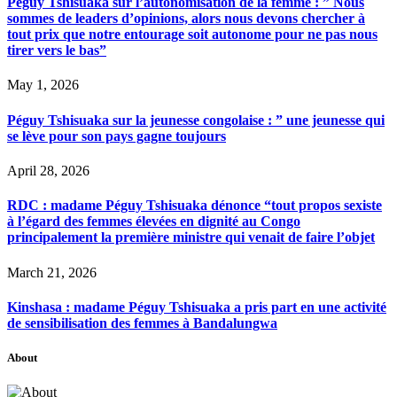
Péguy Tshisuaka sur l’autonomisation de la femme : ” Nous
sommes de leaders d’opinions, alors nous devons chercher à
tout prix que notre entourage soit autonome pour ne pas nous
tirer vers le bas”
May 1, 2026
Péguy Tshisuaka sur la jeunesse congolaise : ” une jeunesse qui
se lève pour son pays gagne toujours
April 28, 2026
RDC : madame Péguy Tshisuaka dénonce “tout propos sexiste
à l’égard des femmes élevées en dignité au Congo
principalement la première ministre qui venait de faire l’objet
March 21, 2026
Kinshasa : madame Péguy Tshisuaka a pris part en une activité
de sensibilisation des femmes à Bandalungwa
About