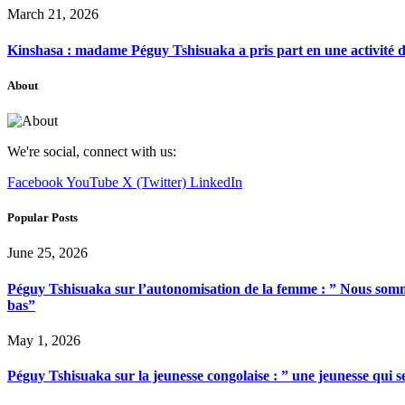
March 21, 2026
Kinshasa : madame Péguy Tshisuaka a pris part en une activité 
About
We're social, connect with us:
Facebook
YouTube
X (Twitter)
LinkedIn
Popular Posts
June 25, 2026
Péguy Tshisuaka sur l’autonomisation de la femme : ” Nous somme
bas”
May 1, 2026
Péguy Tshisuaka sur la jeunesse congolaise : ” une jeunesse qui 