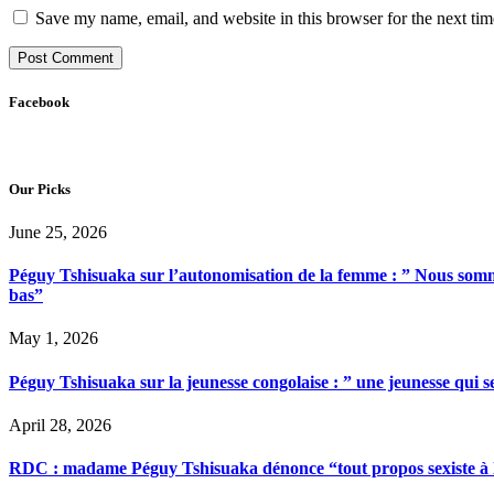
Save my name, email, and website in this browser for the next ti
Facebook
Our Picks
June 25, 2026
Péguy Tshisuaka sur l’autonomisation de la femme : ” Nous somme
bas”
May 1, 2026
Péguy Tshisuaka sur la jeunesse congolaise : ” une jeunesse qui 
April 28, 2026
RDC : madame Péguy Tshisuaka dénonce “tout propos sexiste à l’é