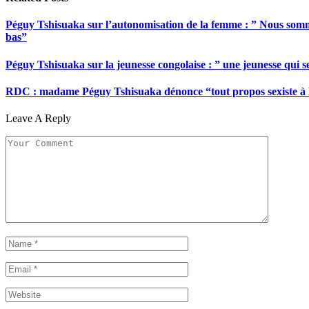
Péguy Tshisuaka sur l’autonomisation de la femme : ” Nous somme
bas”
Péguy Tshisuaka sur la jeunesse congolaise : ” une jeunesse qui 
RDC : madame Péguy Tshisuaka dénonce “tout propos sexiste à l’é
Leave A Reply