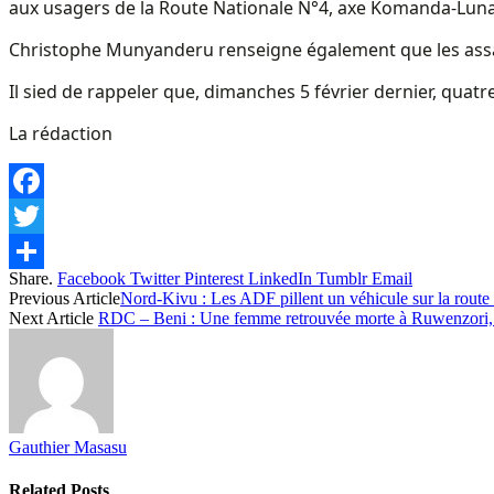
aux usagers de la Route Nationale N°4, axe Komanda-Luna”,
Christophe Munyanderu renseigne également que les assaill
Il sied de rappeler que, dimanches 5 février dernier, quatr
La rédaction
Facebook
Twitter
Share.
Facebook
Twitter
Pinterest
LinkedIn
Tumblr
Email
Share
Previous Article
Nord-Kivu : Les ADF pillent un véhicule sur la route
Next Article
RDC – Beni : Une femme retrouvée morte à Ruwenzori
Gauthier Masasu
Related
Posts