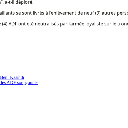
 a-t-il déploré.
ants se sont livrés à l’enlèvement de neuf (9) autres pers
e (4) ADF ont été neutralisés par l’armée loyaliste sur le tr
 Beni-Kasindi
, les ADF soupçonnés