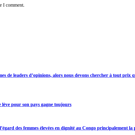
me I comment.
s de leaders d’opinions, alors nous devons chercher à tout prix qu
se lève pour son pays gagne toujours
gard des femmes élevées en dignité au Congo principalement la pre