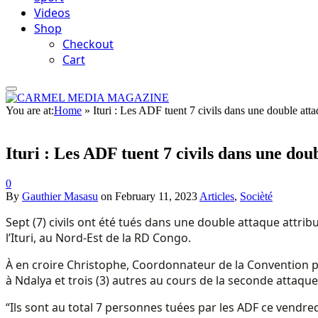
Videos
Shop
Checkout
Cart
You are at:
Home
»
Ituri : Les ADF tuent 7 civils dans une double att
Ituri : Les ADF tuent 7 civils dans une do
0
By
Gauthier Masasu
on
February 11, 2023
Articles
,
Socièté
Sept (7) civils ont été tués dans une double attaque attri
l’Ituri, au Nord-Est de la RD Congo.
À en croire Christophe, Coordonnateur de la Convention po
à Ndalya et trois (3) autres au cours de la seconde atta
“Ils sont au total 7 personnes tuées par les ADF ce vend