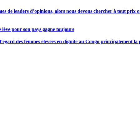
s de leaders d’opinions, alors nous devons chercher à tout prix qu
se lève pour son pays gagne toujours
gard des femmes élevées en dignité au Congo principalement la pre