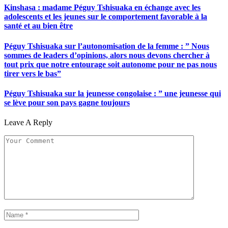
Kinshasa : madame Péguy Tshisuaka en échange avec les
adolescents et les jeunes sur le comportement favorable à la
santé et au bien être
Péguy Tshisuaka sur l’autonomisation de la femme : ” Nous
sommes de leaders d’opinions, alors nous devons chercher à
tout prix que notre entourage soit autonome pour ne pas nous
tirer vers le bas”
Péguy Tshisuaka sur la jeunesse congolaise : ” une jeunesse qui
se lève pour son pays gagne toujours
Leave A Reply