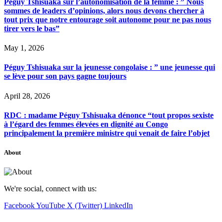
Péguy Tshisuaka sur l’autonomisation de la femme : ” Nous
sommes de leaders d’opinions, alors nous devons chercher à
tout prix que notre entourage soit autonome pour ne pas nous
tirer vers le bas”
May 1, 2026
Péguy Tshisuaka sur la jeunesse congolaise : ” une jeunesse qui
se lève pour son pays gagne toujours
April 28, 2026
RDC : madame Péguy Tshisuaka dénonce “tout propos sexiste
à l’égard des femmes élevées en dignité au Congo
principalement la première ministre qui venait de faire l’objet
About
We're social, connect with us:
Facebook
YouTube
X (Twitter)
LinkedIn