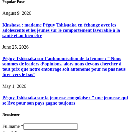
Popular Posts
August 9, 2026
Kinshasa : madame Péguy Tshisuaka en échange avec les
adolescents et les jeunes sur le comportement favorable à la
santé et au bien être
June 25, 2026
Péguy Tshisuaka sur l’autonomisation de la femme : ” Nous
sommes de leaders d’opinions, alors nous devons chercher à
tout prix que notre entourage soit autonome pour ne pas nous
tirer vers le bas”
May 1, 2026
Péguy Tshisuaka sur la jeunesse congolaise : ” une jeunesse qui
se lève pour son pays gagne toujours
Newsletter
Fullname
*