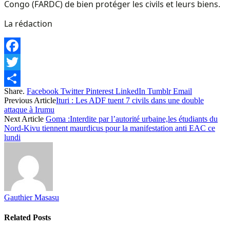
Congo (FARDC) de bien protéger les civils et leurs biens.
La rédaction
Facebook
Twitter
Share.
Facebook
Twitter
Pinterest
LinkedIn
Tumblr
Email
Share
Previous Article
Ituri : Les ADF tuent 7 civils dans une double
attaque à Irumu
Next Article
Goma :Interdite par l’autorité urbaine,les étudiants du
Nord-Kivu tiennent maurdicus pour la manifestation anti EAC ce
lundi
Gauthier Masasu
Related
Posts