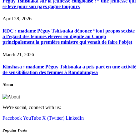
Péguy Tshisuaka sur la jeunesse congolaise : ” une jeunesse qui
se lève pour son pays gagne toujours
April 28, 2026
RDC : madame Péguy Tshisuaka dénonce “tout propos sexiste
à l’égard des femmes élevées en dignité au Congo
principalement la première ministre qui venait de faire l’objet
March 21, 2026
Kinshasa : madame Péguy Tshisuaka a pris part en une activité
de sensibilisation des femmes à Bandalungwa
About
We're social, connect with us:
Facebook
YouTube
X (Twitter)
LinkedIn
Popular Posts