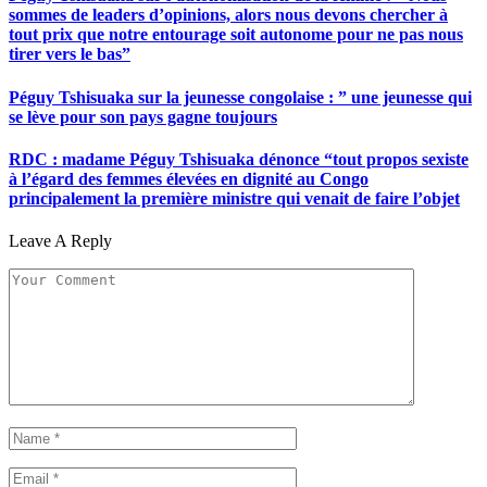
sommes de leaders d’opinions, alors nous devons chercher à
tout prix que notre entourage soit autonome pour ne pas nous
tirer vers le bas”
Péguy Tshisuaka sur la jeunesse congolaise : ” une jeunesse qui
se lève pour son pays gagne toujours
RDC : madame Péguy Tshisuaka dénonce “tout propos sexiste
à l’égard des femmes élevées en dignité au Congo
principalement la première ministre qui venait de faire l’objet
Leave A Reply