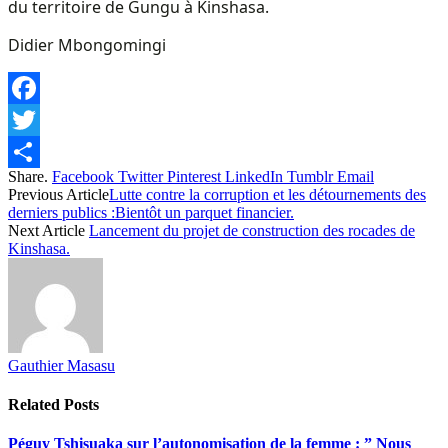
du territoire de Gungu à Kinshasa.
Didier Mbongomingi
Facebook
Twitter
Share.
Facebook
Twitter
Pinterest
LinkedIn
Tumblr
Email
Share
Previous Article
Lutte contre la corruption et les détournements des
derniers publics :Bientôt un parquet financier.
Next Article
Lancement du projet de construction des rocades de
Kinshasa.
Gauthier Masasu
Related
Posts
Péguy Tshisuaka sur l’autonomisation de la femme : ” Nous