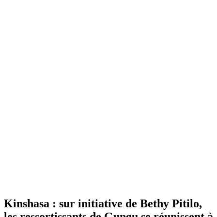
Kinshasa : sur initiative de Bethy Pitilo,
les ressortissants de Gungu se réunissent à