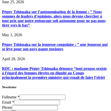
June 25, 2026
Péguy Tshisuaka sur l’autonomisation de la femme : ” Nous
sommes de leaders d’opinions, alors nous devons chercher à
tout prix que notre entourage soit autonome pour ne pas nous
tirer vers le bas”
May 1, 2026
Péguy Tshisuaka sur la jeunesse congolaise : ” une jeunesse qui
se lève pour son pays gagne toujours
April 28, 2026
RDC : madame Péguy Tshisuaka dénonce “tout propos sexiste
à l’égard des femmes élevées en dignité au Congo
principalement la première ministre qui venait de faire l’objet
Newsletter
Fullname
*
Email
*
Phone