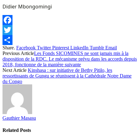
Didier Mbongomingi
Facebook
Twitter
Share.
Facebook
Twitter
Pinterest
LinkedIn
Tumblr
Email
Share
Previous Article
Les Fonds SICOMINES ne sont jamais mis à la
disposition de la RDC. Le mécanisme prévu dans les accords depuis
2018, fonctionne de la manière suivante
Next Article
Kinshasa : sur initiative de Bethy Pitilo, les
ressortissants de Gungu se réunissent à la Cathédrale Notre Dame
du Congo
Gauthier Masasu
Related
Posts