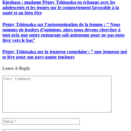
Kinshasa : madame Péguy Tshisuaka en échange avec les
adolescents et les jeunes sur le comportement favorable à la
santé et au bien être
Péguy Tshisuaka sur l’autonomisation de la femme : ” Nous
sommes de leaders d’opinions, alors nous devons chercher à
tout prix que notre entourage soit autonome pour ne pas nous
tirer vers le bas”
Péguy Tshisuaka sur la jeunesse congolaise : ” une jeunesse qui
se lève pour son pays gagne toujours
Leave A Reply