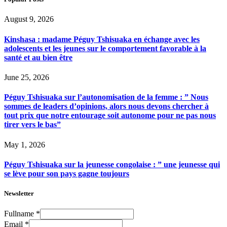
August 9, 2026
Kinshasa : madame Péguy Tshisuaka en échange avec les
adolescents et les jeunes sur le comportement favorable à la
santé et au bien être
June 25, 2026
Péguy Tshisuaka sur l’autonomisation de la femme : ” Nous
sommes de leaders d’opinions, alors nous devons chercher à
tout prix que notre entourage soit autonome pour ne pas nous
tirer vers le bas”
May 1, 2026
Péguy Tshisuaka sur la jeunesse congolaise : ” une jeunesse qui
se lève pour son pays gagne toujours
Newsletter
Fullname
*
Email
*