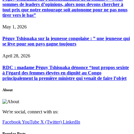
sommes de leaders d’opinions, alors nous devons chercher à
tout prix que notre entourage soit autonome pour ne pas nous
tirer vers le bas”
May 1, 2026
Péguy Tshisuaka sur la jeunesse congolaise : ” une jeunesse qui
se lève pour son pays gagne toujours
April 28, 2026
RDC : madame Péguy Tshisuaka dénonce “tout propos sexiste
à l’égard des femmes élevées en dignité au Congo
principalement la première ministre qui venait de faire l’objet
About
We're social, connect with us:
Facebook
YouTube
X (Twitter)
LinkedIn
Popular Posts