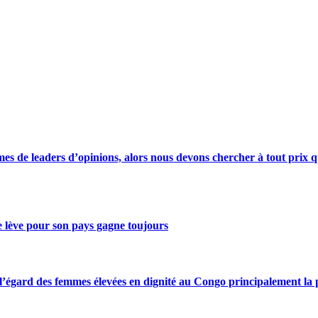
s de leaders d’opinions, alors nous devons chercher à tout prix qu
se lève pour son pays gagne toujours
gard des femmes élevées en dignité au Congo principalement la pre