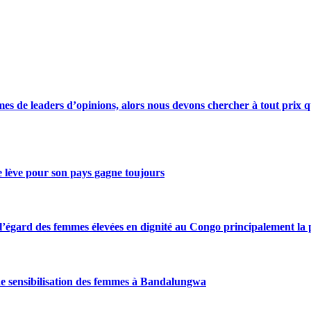
s de leaders d’opinions, alors nous devons chercher à tout prix qu
se lève pour son pays gagne toujours
gard des femmes élevées en dignité au Congo principalement la pre
de sensibilisation des femmes à Bandalungwa