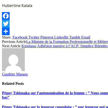
Hubertine Kalala
Facebook
Twitter
Share.
Facebook
Twitter
Pinterest
LinkedIn
Tumblr
Email
Share
Previous Article
La Ministre de la Formation Professionnelle et Métier
Next Article
Kinshasa/ Adhésion massive à l’ACP: Simplice Bilembo r
Gauthier Masasu
Related
Posts
Péguy Tshisuaka sur l’autonomisation de la femme : ” Nous somme
bas”
Péguy Tshisuaka sur la jeunesse congolaise : ” une jeunesse qui 