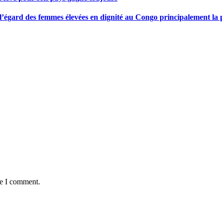
gard des femmes élevées en dignité au Congo principalement la pre
me I comment.