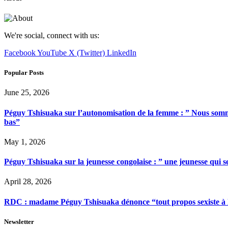
We're social, connect with us:
Facebook
YouTube
X (Twitter)
LinkedIn
Popular Posts
June 25, 2026
Péguy Tshisuaka sur l’autonomisation de la femme : ” Nous somme
bas”
May 1, 2026
Péguy Tshisuaka sur la jeunesse congolaise : ” une jeunesse qui 
April 28, 2026
RDC : madame Péguy Tshisuaka dénonce “tout propos sexiste à l’é
Newsletter