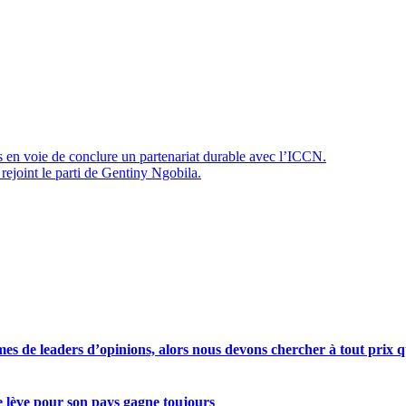
s en voie de conclure un partenariat durable avec l’ICCN.
ejoint le parti de Gentiny Ngobila.
s de leaders d’opinions, alors nous devons chercher à tout prix qu
se lève pour son pays gagne toujours