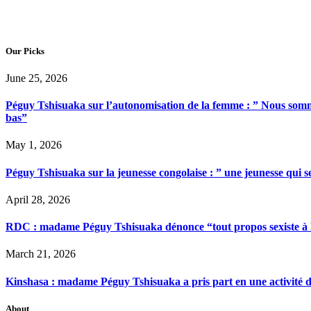
Our Picks
June 25, 2026
Péguy Tshisuaka sur l’autonomisation de la femme : ” Nous somme
bas”
May 1, 2026
Péguy Tshisuaka sur la jeunesse congolaise : ” une jeunesse qui 
April 28, 2026
RDC : madame Péguy Tshisuaka dénonce “tout propos sexiste à l’é
March 21, 2026
Kinshasa : madame Péguy Tshisuaka a pris part en une activité 
About