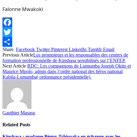
Falonne Mwakoki
Facebook
Twitter
Share.
Facebook
Twitter
Pinterest
LinkedIn
Tumblr
Email
Share
Previous Article
Les promoteurs et les responsables des centres de
formation professionnelle de Kinshasa sensibilisés sur l’ENFEP.
Next Article
RDC: Les compagnons de Lumumba Joseph Okito et
Maurice Mpolo, admis dans l’ordre national des héros national
Kabila-Lumumba( ordonnance présidentielle).
Gauthier Masasu
Related
Posts
Kinshasa : madame Péguy Tshisuaka en échange avec les