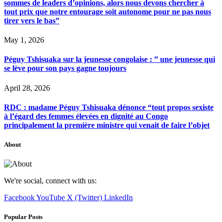
sommes de leaders d’opinions, alors nous devons chercher à
tout prix que notre entourage soit autonome pour ne pas nous
tirer vers le bas”
May 1, 2026
Péguy Tshisuaka sur la jeunesse congolaise : ” une jeunesse qui
se lève pour son pays gagne toujours
April 28, 2026
RDC : madame Péguy Tshisuaka dénonce “tout propos sexiste
à l’égard des femmes élevées en dignité au Congo
principalement la première ministre qui venait de faire l’objet
About
We're social, connect with us:
Facebook
YouTube
X (Twitter)
LinkedIn
Popular Posts