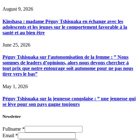
August 9, 2026
Kinshasa : madame Péguy Tshisuaka en échange avec les
adolescents et les jeunes sur le comportement favorable à la
santé et au bien être
June 25, 2026
Péguy Tshisuaka sur l’autonomisation de la femme : ” Nous
sommes de leaders d’opinions, alors nous devons chercher à
tout prix que notre entourage soit autonome pour ne pas nous
tirer vers le bas”
May 1, 2026
Péguy Tshisuaka sur la jeunesse congolaise : ” une jeunesse qui
se lève pour son pays gagne toujours
Newsletter
Fullname
*
Email
*