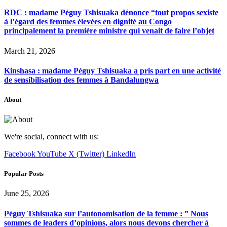
RDC : madame Péguy Tshisuaka dénonce “tout propos sexiste
à l’égard des femmes élevées en dignité au Congo
principalement la première ministre qui venait de faire l’objet
March 21, 2026
Kinshasa : madame Péguy Tshisuaka a pris part en une activité
de sensibilisation des femmes à Bandalungwa
About
We're social, connect with us:
Facebook
YouTube
X (Twitter)
LinkedIn
Popular Posts
June 25, 2026
Péguy Tshisuaka sur l’autonomisation de la femme : ” Nous
sommes de leaders d’opinions, alors nous devons chercher à