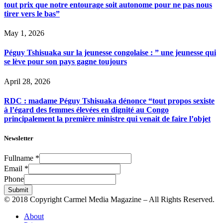
tout prix que notre entourage soit autonome pour ne pas nous
tirer vers le bas”
May 1, 2026
Péguy Tshisuaka sur la jeunesse congolaise : ” une jeunesse qui
se lève pour son pays gagne toujours
April 28, 2026
RDC : madame Péguy Tshisuaka dénonce “tout propos sexiste
à l’égard des femmes élevées en dignité au Congo
principalement la première ministre qui venait de faire l’objet
Newsletter
Fullname
*
Email
*
Phone
Submit
© 2018 Copyright Carmel Media Magazine – All Rights Reserved.
About