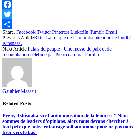
Facebook
Twitter
Share.
Facebook
Twitter
Pinterest
LinkedIn
Tumblr
Email
Share
Previous Article
RDC:La relique de Lumumba attendue ce lundi à
Kinshasa.
Next Article
Palais du peuple : Une messe de paix et de
réconciliation célébrée par Pietro cardinal Parolin.
Gauthier Masasu
Related
Posts
Péguy Tshisuaka sur l’autonomisation de la femme : ” Nous
sommes de leaders d’opinions, alors nous devons chercher à
tout prix que notre entourage soit autonome pour ne pas nous
tirer vers le bas”